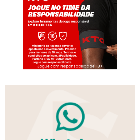
Jogue com responsabilidade. 18+