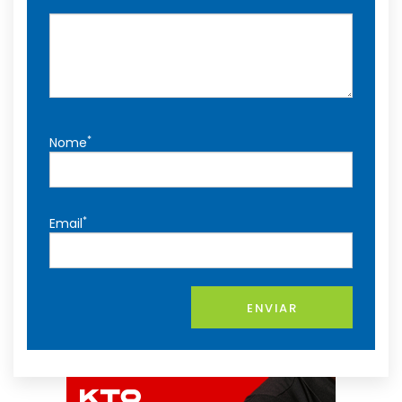
*
Nome
*
Email
ENVIAR