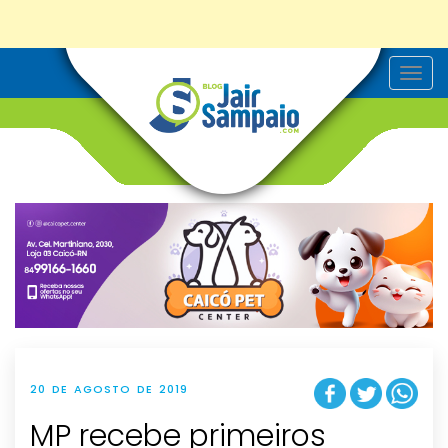
T
o
g
g
l
e
n
a
v
i
g
a
t
i
o
n
20 DE AGOSTO DE 2019
MP recebe primeiros