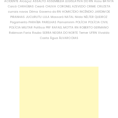
ACIDENTE
Alcaçuz
ASSALTO
ASSEMBLEIA LEGISLATIVA DO RN
Assu
BATATA
Caicó
CARAÚBAS
Ceará
CHUVA
CORONEL AZEVEDO
CRIME
CRUZETA
currais novos
Dilma
Governo do RN
HOMICÍDIO
INCÊNDIO
JARDIM DE
PIRANHAS
JUCURUTU
LULA
Mossoró
NATAL
Nilda
NÉLTER QUEIROZ
Pagamento
PARAÍBA
PARELHAS
Parnamirim
POLÍCIA
POLÍCIA CIVIL
POLÍCIA MILITAR
Política
PRF
RAFAEL MOTTA
RN
ROBERTO GERMANO
Robinson Faria
Roubo
SERRA NEGRA DO NORTE
Temer
UFRN
Vivaldo
Costa
Água
ÁLVARO DIAS