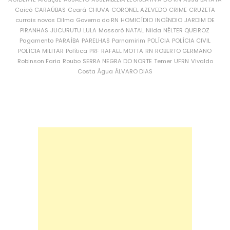
Caicó
CARAÚBAS
Ceará
CHUVA
CORONEL AZEVEDO
CRIME
CRUZETA
currais novos
Dilma
Governo do RN
HOMICÍDIO
INCÊNDIO
JARDIM DE
PIRANHAS
JUCURUTU
LULA
Mossoró
NATAL
Nilda
NÉLTER QUEIROZ
Pagamento
PARAÍBA
PARELHAS
Parnamirim
POLÍCIA
POLÍCIA CIVIL
POLÍCIA MILITAR
Política
PRF
RAFAEL MOTTA
RN
ROBERTO GERMANO
Robinson Faria
Roubo
SERRA NEGRA DO NORTE
Temer
UFRN
Vivaldo
Costa
Água
ÁLVARO DIAS