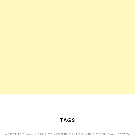
TAGS
ACIDENTE
Alcaçuz
ASSALTO
ASSEMBLEIA LEGISLATIVA DO RN
Assu
BATATA