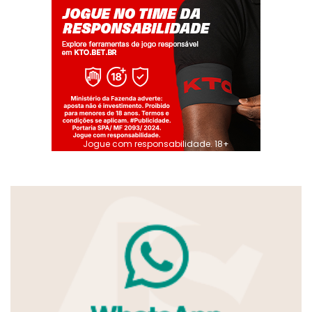
Jogue com responsabilidade. 18+