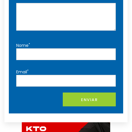
*
Nome
*
Email
ENVIAR