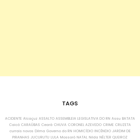
TAGS
ACIDENTE
Alcaçuz
ASSALTO
ASSEMBLEIA LEGISLATIVA DO RN
Assu
BATATA
Caicó
CARAÚBAS
Ceará
CHUVA
CORONEL AZEVEDO
CRIME
CRUZETA
currais novos
Dilma
Governo do RN
HOMICÍDIO
INCÊNDIO
JARDIM DE
PIRANHAS
JUCURUTU
LULA
Mossoró
NATAL
Nilda
NÉLTER QUEIROZ