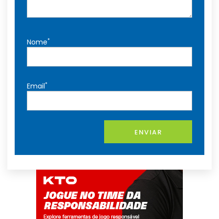
*
Nome
*
Email
ENVIAR