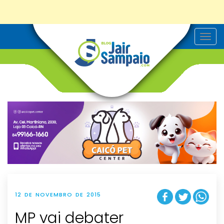
T
o
g
g
l
e
n
a
v
i
g
a
t
i
o
n
12 DE NOVEMBRO DE 2015
MP vai debater