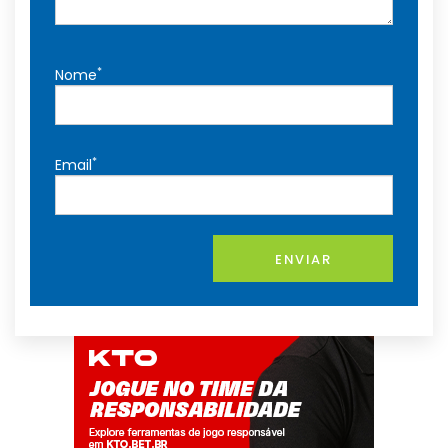
*
Nome
*
Email
ENVIAR