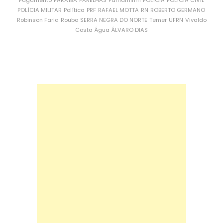
Pagamento
PARAÍBA
PARELHAS
Parnamirim
POLÍCIA
POLÍCIA CIVIL
POLÍCIA MILITAR
Política
PRF
RAFAEL MOTTA
RN
ROBERTO GERMANO
Robinson Faria
Roubo
SERRA NEGRA DO NORTE
Temer
UFRN
Vivaldo
Costa
Água
ÁLVARO DIAS