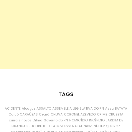
TAGS
ACIDENTE
Alcaçuz
ASSALTO
ASSEMBLEIA LEGISLATIVA DO RN
Assu
BATATA
Caicó
CARAÚBAS
Ceará
CHUVA
CORONEL AZEVEDO
CRIME
CRUZETA
currais novos
Dilma
Governo do RN
HOMICÍDIO
INCÊNDIO
JARDIM DE
PIRANHAS
JUCURUTU
LULA
Mossoró
NATAL
Nilda
NÉLTER QUEIROZ