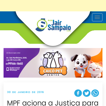
T
o
g
g
l
e
n
a
v
i
g
a
t
i
o
n
30 DE JANEIRO DE 2016
MPF aciona a Justiça para