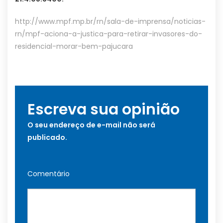
http://www.mpf.mp.br/rn/sala-de-imprensa/noticias-
rn/mpf-aciona-a-justica-para-retirar-invasores-do-
residencial-morar-bem-pajucara
Escreva sua opinião
O seu endereço de e-mail não será
publicado.
Comentário