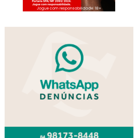
Jogue com responsabilidade. 18+