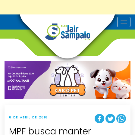
T
o
g
g
l
e
n
a
v
i
g
a
t
i
o
n
6 DE ABRIL DE 2016
MPF busca manter