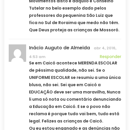
Movimentos disto e daquilo e Conselho
Tutelar no belo exemplo dado pelos
professores da pequenina São Luiz que
fica no Sul de Roraima que medo não têm.
Que Deus proteja as crianças de Mossoró.
Inácio Auguto de Almeida
abr 4, 2016,
Responder
4:53 am
Se em Caicó acontece MERENDA ESCOLAR
de péssima qualidade, não sei. Se o
UNIFORME ESCOLAR se resumiu a uma única
blusa, não sei. Sei que em Caicó a
EDUCAÇÃO deve ser uma maravilha, Nunca
li uma só nota ou comentário denunciando
a Educação em Caicó. E se o povo não
reclama é porque tudo vai bem, tudo está
legal. Felizes as crianças de Caicó.
Ou eu estou enganado e as denúncias não