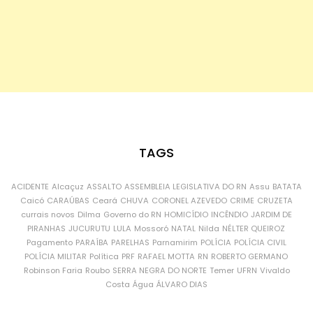
TAGS
ACIDENTE
Alcaçuz
ASSALTO
ASSEMBLEIA LEGISLATIVA DO RN
Assu
BATATA
Caicó
CARAÚBAS
Ceará
CHUVA
CORONEL AZEVEDO
CRIME
CRUZETA
currais novos
Dilma
Governo do RN
HOMICÍDIO
INCÊNDIO
JARDIM DE
PIRANHAS
JUCURUTU
LULA
Mossoró
NATAL
Nilda
NÉLTER QUEIROZ
Pagamento
PARAÍBA
PARELHAS
Parnamirim
POLÍCIA
POLÍCIA CIVIL
POLÍCIA MILITAR
Política
PRF
RAFAEL MOTTA
RN
ROBERTO GERMANO
Robinson Faria
Roubo
SERRA NEGRA DO NORTE
Temer
UFRN
Vivaldo
Costa
Água
ÁLVARO DIAS