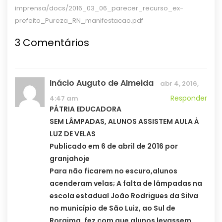
imprensa/docs/2016_03_06_parecer_recurso_ex-
prefeito_Pureza_RN_manifestacao.pdf
3 Comentários
Inácio Auguto de Almeida
abr 4, 2016,
Responder
4:47 am
PÁTRIA EDUCADORA
SEM LÂMPADAS, ALUNOS ASSISTEM AULA À
LUZ DE VELAS
Publicado em 6 de abril de 2016 por
granjahoje
Para não ficarem no escuro,alunos
acenderam velas; A falta de lâmpadas na
escola estadual João Rodrigues da Silva
no município de São Luiz, ao Sul de
Roraima, fez com que alunos levassem