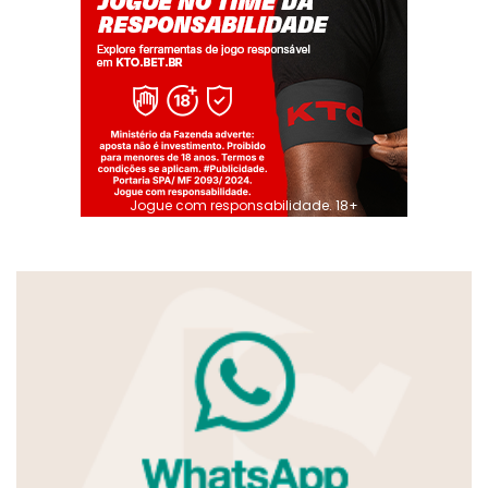
Jogue com responsabilidade. 18+