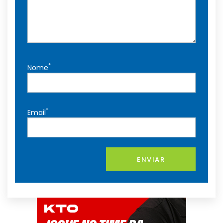
*
Nome
*
Email
ENVIAR