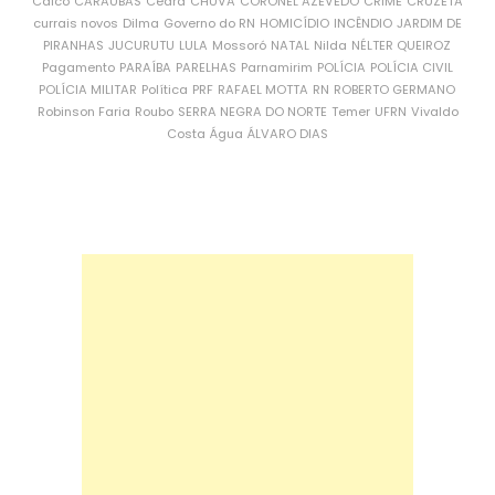
Caicó
CARAÚBAS
Ceará
CHUVA
CORONEL AZEVEDO
CRIME
CRUZETA
currais novos
Dilma
Governo do RN
HOMICÍDIO
INCÊNDIO
JARDIM DE
PIRANHAS
JUCURUTU
LULA
Mossoró
NATAL
Nilda
NÉLTER QUEIROZ
Pagamento
PARAÍBA
PARELHAS
Parnamirim
POLÍCIA
POLÍCIA CIVIL
POLÍCIA MILITAR
Política
PRF
RAFAEL MOTTA
RN
ROBERTO GERMANO
Robinson Faria
Roubo
SERRA NEGRA DO NORTE
Temer
UFRN
Vivaldo
Costa
Água
ÁLVARO DIAS