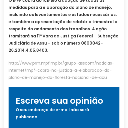
O MPF cobra do ICMBio a adoção de todas as
medidas para a elaboração do plano de manejo,
incluindo os levantamentos e estudos necessários,
e também a apresentação de relatório trimestral a
respeito do andamento dos trabalhos. A ação
tramitará na 11ª Vara da Justiça Federal – Subseção
Judiciária de Assu – sob o número 0800042-
26.2014.4.05.8403.
http://www.prrn.mpf.mp.br/grupo-asscom/noticias-
internet/mpf-cobra-na-justica-a-elaboracao-do-
plano-de-manejo-da-floresta-nacional-de-acu
Escreva sua opinião
O seu endereço de e-mail não será
publicado.