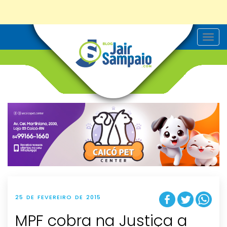
T
o
g
g
l
e
n
a
v
i
g
a
t
i
o
n
25 DE FEVEREIRO DE 2015
MPF cobra na Justiça a