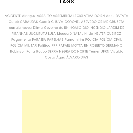
TAGS
ACIDENTE
Alcaçuz
ASSALTO
ASSEMBLEIA LEGISLATIVA DO RN
Assu
BATATA
Caicó
CARAÚBAS
Ceará
CHUVA
CORONEL AZEVEDO
CRIME
CRUZETA
currais novos
Dilma
Governo do RN
HOMICÍDIO
INCÊNDIO
JARDIM DE
PIRANHAS
JUCURUTU
LULA
Mossoró
NATAL
Nilda
NÉLTER QUEIROZ
Pagamento
PARAÍBA
PARELHAS
Parnamirim
POLÍCIA
POLÍCIA CIVIL
POLÍCIA MILITAR
Política
PRF
RAFAEL MOTTA
RN
ROBERTO GERMANO
Robinson Faria
Roubo
SERRA NEGRA DO NORTE
Temer
UFRN
Vivaldo
Costa
Água
ÁLVARO DIAS