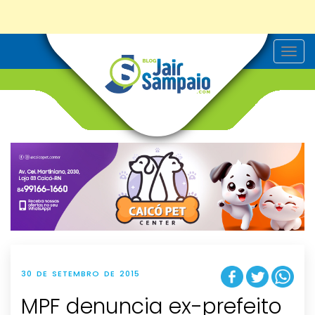
T
o
g
g
l
e
n
a
v
i
g
a
t
i
o
n
30 DE SETEMBRO DE 2015
MPF denuncia ex-prefeito