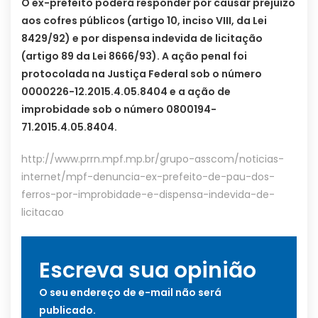
O ex-prefeito poderá responder por causar prejuízo
aos cofres públicos (artigo 10, inciso VIII, da Lei
8429/92) e por dispensa indevida de licitação
(artigo 89 da Lei 8666/93). A ação penal foi
protocolada na Justiça Federal sob o número
0000226-12.2015.4.05.8404 e a ação de
improbidade sob o número 0800194-
71.2015.4.05.8404.
http://www.prrn.mpf.mp.br/grupo-asscom/noticias-
internet/mpf-denuncia-ex-prefeito-de-pau-dos-
ferros-por-improbidade-e-dispensa-indevida-de-
licitacao
Escreva sua opinião
O seu endereço de e-mail não será
publicado.