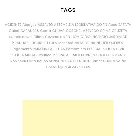
TAGS
ACIDENTE
Alcaçuz
ASSALTO
ASSEMBLEIA LEGISLATIVA DO RN
Assu
BATATA
Caicó
CARAÚBAS
Ceará
CHUVA
CORONEL AZEVEDO
CRIME
CRUZETA
currais novos
Dilma
Governo do RN
HOMICÍDIO
INCÊNDIO
JARDIM DE
PIRANHAS
JUCURUTU
LULA
Mossoró
NATAL
Nilda
NÉLTER QUEIROZ
Pagamento
PARAÍBA
PARELHAS
Parnamirim
POLÍCIA
POLÍCIA CIVIL
POLÍCIA MILITAR
Política
PRF
RAFAEL MOTTA
RN
ROBERTO GERMANO
Robinson Faria
Roubo
SERRA NEGRA DO NORTE
Temer
UFRN
Vivaldo
Costa
Água
ÁLVARO DIAS