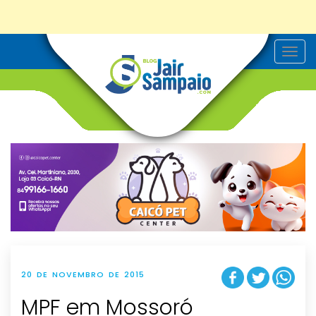
T
o
g
g
l
e
n
a
v
i
g
a
t
i
o
n
20 DE NOVEMBRO DE 2015
MPF em Mossoró