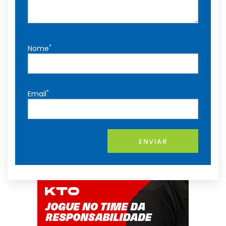
*
Nome
*
Email
ENVIAR