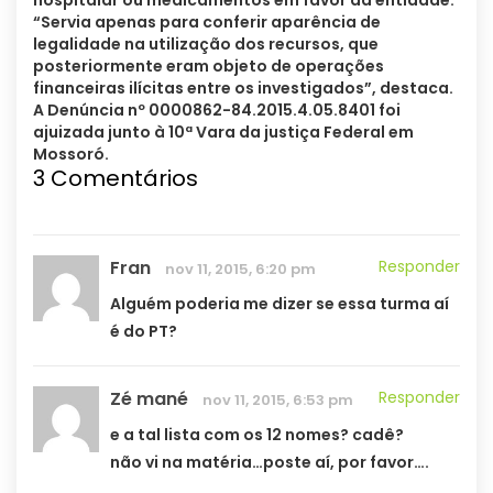
hospitalar ou medicamentos em favor da entidade.
“Servia apenas para conferir aparência de
legalidade na utilização dos recursos, que
posteriormente eram objeto de operações
financeiras ilícitas entre os investigados”, destaca.
A Denúncia nº 0000862-84.2015.4.05.8401 foi
ajuizada junto à 10ª Vara da justiça Federal em
Mossoró.
3 Comentários
Fran
Responder
nov 11, 2015, 6:20 pm
Alguém poderia me dizer se essa turma aí
é do PT?
Zé mané
Responder
nov 11, 2015, 6:53 pm
e a tal lista com os 12 nomes? cadê?
não vi na matéria…poste aí, por favor….