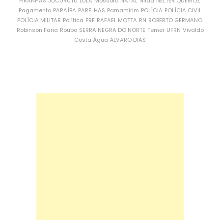
PIRANHAS
JUCURUTU
LULA
Mossoró
NATAL
Nilda
NÉLTER QUEIROZ
Pagamento
PARAÍBA
PARELHAS
Parnamirim
POLÍCIA
POLÍCIA CIVIL
POLÍCIA MILITAR
Política
PRF
RAFAEL MOTTA
RN
ROBERTO GERMANO
Robinson Faria
Roubo
SERRA NEGRA DO NORTE
Temer
UFRN
Vivaldo
Costa
Água
ÁLVARO DIAS