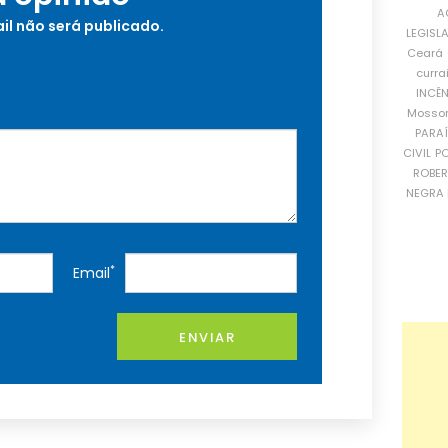
A
il não será publicado.
LEGISL
Ceará
curra
INCÊ
Mosso
PARA
CIVIL
PO
ROBE
NEGRA 
*
Email
ENVIAR