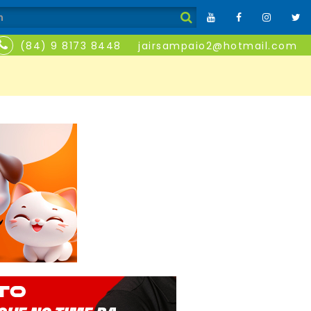
(84) 9 8173 8448
jairsampaio2@hotmail.com