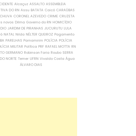
CIDENTE
Alcaçuz
ASSALTO
ASSEMBLEIA
ATIVA DO RN
Assu
BATATA
Caicó
CARAÚBAS
CHUVA
CORONEL AZEVEDO
CRIME
CRUZETA
is novos
Dilma
Governo do RN
HOMICÍDIO
NDIO
JARDIM DE PIRANHAS
JUCURUTU
LULA
ró
NATAL
Nilda
NÉLTER QUEIROZ
Pagamento
ÍBA
PARELHAS
Parnamirim
POLÍCIA
POLÍCIA
LÍCIA MILITAR
Política
PRF
RAFAEL MOTTA
RN
RTO GERMANO
Robinson Faria
Roubo
SERRA
DO NORTE
Temer
UFRN
Vivaldo Costa
Água
ÁLVARO DIAS