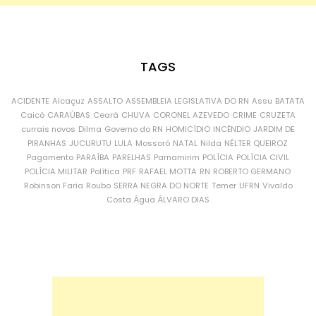
TAGS
ACIDENTE
Alcaçuz
ASSALTO
ASSEMBLEIA LEGISLATIVA DO RN
Assu
BATATA
Caicó
CARAÚBAS
Ceará
CHUVA
CORONEL AZEVEDO
CRIME
CRUZETA
currais novos
Dilma
Governo do RN
HOMICÍDIO
INCÊNDIO
JARDIM DE
PIRANHAS
JUCURUTU
LULA
Mossoró
NATAL
Nilda
NÉLTER QUEIROZ
Pagamento
PARAÍBA
PARELHAS
Parnamirim
POLÍCIA
POLÍCIA CIVIL
POLÍCIA MILITAR
Política
PRF
RAFAEL MOTTA
RN
ROBERTO GERMANO
Robinson Faria
Roubo
SERRA NEGRA DO NORTE
Temer
UFRN
Vivaldo
Costa
Água
ÁLVARO DIAS