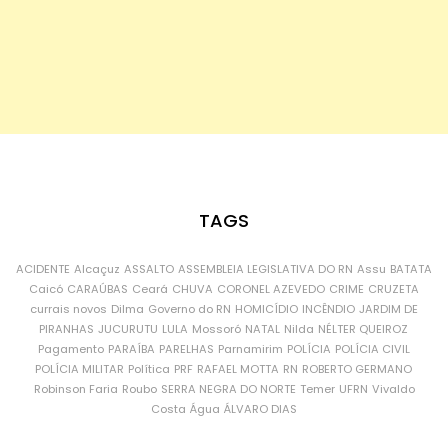
TAGS
ACIDENTE
Alcaçuz
ASSALTO
ASSEMBLEIA LEGISLATIVA DO RN
Assu
BATATA
Caicó
CARAÚBAS
Ceará
CHUVA
CORONEL AZEVEDO
CRIME
CRUZETA
currais novos
Dilma
Governo do RN
HOMICÍDIO
INCÊNDIO
JARDIM DE
PIRANHAS
JUCURUTU
LULA
Mossoró
NATAL
Nilda
NÉLTER QUEIROZ
Pagamento
PARAÍBA
PARELHAS
Parnamirim
POLÍCIA
POLÍCIA CIVIL
POLÍCIA MILITAR
Política
PRF
RAFAEL MOTTA
RN
ROBERTO GERMANO
Robinson Faria
Roubo
SERRA NEGRA DO NORTE
Temer
UFRN
Vivaldo
Costa
Água
ÁLVARO DIAS