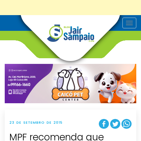
T
o
g
g
l
e
n
a
v
i
g
a
t
i
o
n
23 DE SETEMBRO DE 2015
MPF recomenda que