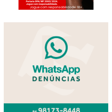
Jogue com responsabilidade. 18+