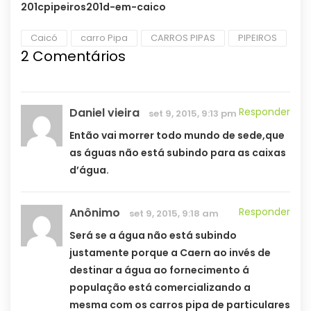
201cpipeiros201d-em-caico
Caicó
carro Pipa
CARROS PIPAS
PIPEIROS
2 Comentários
Daniel vieira
Responder
set 9, 2015, 9:13 pm
Então vai morrer todo mundo de sede,que
as águas não está subindo para as caixas
d’água.
Anônimo
Responder
set 9, 2015, 9:18 am
Será se a água não está subindo
justamente porque a Caern ao invés de
destinar a água ao fornecimento á
população está comercializando a
mesma com os carros pipa de particulares