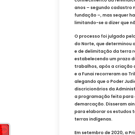
conhecimento da reivindic
anos – segundo cadastro n
fundação –, mas sequer ha
limitando-se a dizer que n
O processo foi julgado pela
do Norte, que determinou o
e de delimitação da terra 
estabelecendo um prazo de
trabalhos, após a criação 
e a Funai recorreram ao Tri
alegando que o Poder Judic
discricionários da Adminis
a programação feita para 
demarcação. Disseram aind
para elaborar os estudos t
terras indígenas.
Em setembro de 2020, a Pr