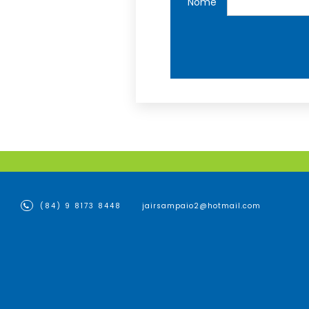
Nome
(84) 9 8173 8448
jairsampaio2@hotmail.com