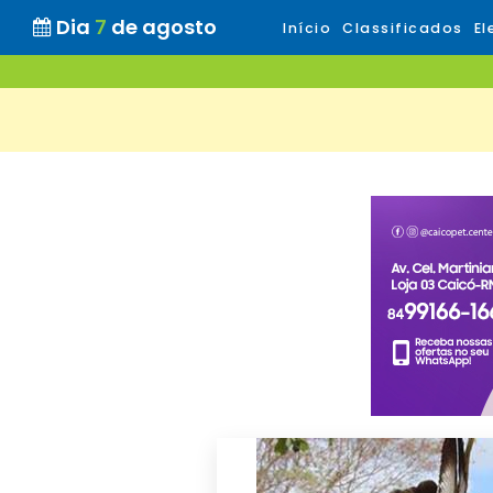
Dia
7
de agosto
Início
Classificados
El