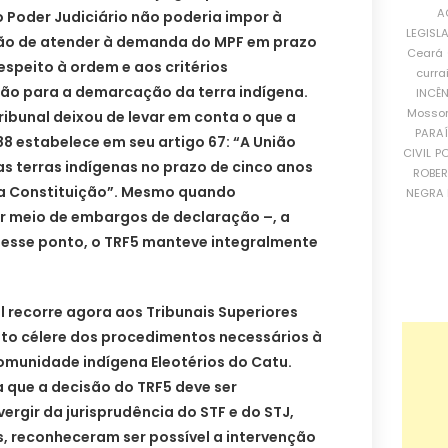
A
o Poder Judiciário não poderia impor à
LEGISL
ção de atender à demanda do MPF em prazo
Ceará
espeito à ordem e aos critérios
curra
ão para a demarcação da terra indígena.
INCÊ
Mosso
ribunal deixou de levar em conta o que a
PARA
88 estabelece em seu artigo 67: “A União
CIVIL
PO
s terras indígenas no prazo de cinco anos
ROBE
da Constituição”. Mesmo quando
NEGRA 
r meio de embargos de declaração –, a
 esse ponto, o TRF5 manteve integralmente
al recorre agora aos Tribunais Superiores
to célere dos procedimentos necessários à
munidade indígena Eleotérios do Catu.
 que a decisão do TRF5 deve ser
vergir da jurisprudência do STF e do STJ,
, reconheceram ser possível a intervenção