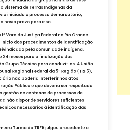
ação fundiária do grupo há mais de sete
o Sistema de Terras Indígenas da
via iniciado o processo demarcatório,
ão havia prazo para isso.
 1ª Vara da Justiça Federal no Rio Grande
 início dos procedimentos de identificação
reivindicada pela comunidade indígena,
 24 meses para a finalização dos
do Grupo Técnico para conduzi-los. A União
bunal Regional Federal da 5ª Região (TRF5),
iário não poderia interferir nos atos
tração Pública e que deveria ser respeitada
a gestão de centenas de processos de
a não dispor de servidores suficientes
écnicos necessários à identificação das
imeira Turma do TRF5 julgou procedente o