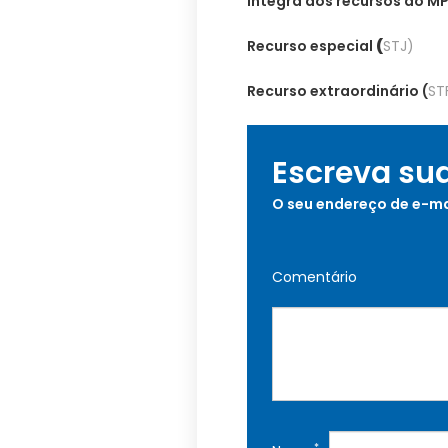
Íntegra dos recursos do MP
Recurso especial
(
STJ)
Recurso extraordinário (
ST
Escreva su
O seu endereço de e-ma
Comentário
*