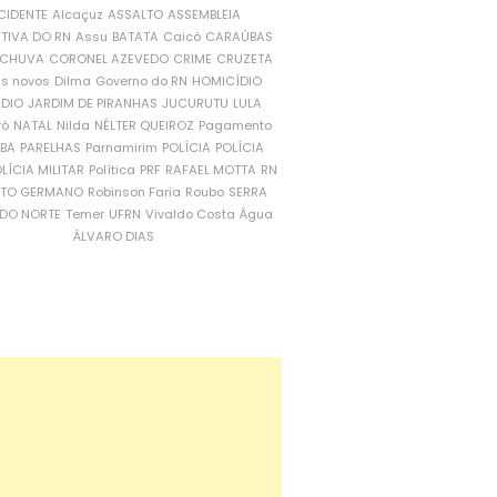
CIDENTE
Alcaçuz
ASSALTO
ASSEMBLEIA
ATIVA DO RN
Assu
BATATA
Caicó
CARAÚBAS
CHUVA
CORONEL AZEVEDO
CRIME
CRUZETA
is novos
Dilma
Governo do RN
HOMICÍDIO
NDIO
JARDIM DE PIRANHAS
JUCURUTU
LULA
ró
NATAL
Nilda
NÉLTER QUEIROZ
Pagamento
ÍBA
PARELHAS
Parnamirim
POLÍCIA
POLÍCIA
LÍCIA MILITAR
Política
PRF
RAFAEL MOTTA
RN
RTO GERMANO
Robinson Faria
Roubo
SERRA
DO NORTE
Temer
UFRN
Vivaldo Costa
Água
ÁLVARO DIAS