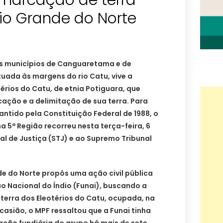
marcação de terra
io Grande do Norte
os municípios de Canguaretama e de
uada às margens do rio Catu, vive a
rios do Catu, de etnia Potiguara, que
cação e a delimitação de sua terra. Para
antido pela Constituição Federal de 1988, o
na 5ª Região recorreu nesta terça-feira, 6
nal de Justiça (STJ) e ao Supremo Tribunal
de do Norte propôs uma ação civil pública
o Nacional do Índio (Funai), buscando a
 terra dos Eleotérios do Catu, ocupada, na
casião, o MPF ressaltou que a Funai tinha