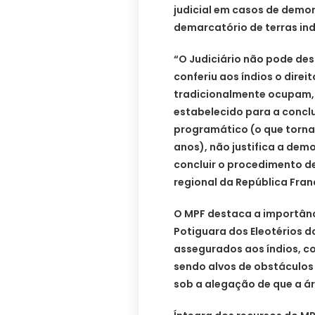
judicial em casos de demo
demarcatório de terras in
“O Judiciário não pode de
conferiu aos índios o direit
tradicionalmente ocupam,
estabelecido para a concl
programático (o que torna 
anos), não justifica a demo
concluir o procedimento d
regional da República Fra
O MPF destaca a importân
Potiguara dos Eleotérios d
assegurados aos índios, c
sendo alvos de obstáculos
sob a alegação de que a á