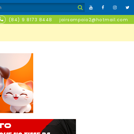
(84) 9 8173 8448
jairsampaio2@hotmail.com