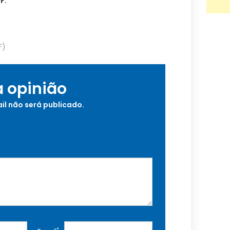
F:
F)
a opinião
il não será publicado.
*