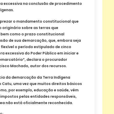
ra excessiva na conclusão de procedimento
dígenas.
sprezar o mandamento constitucional que
o originário sobre as terras que
 bem como o prazo constitucional
usão de sua demarcação, que, embora seja
flexível o período estipulado de cinco
ra excessiva do Poder Público em iniciar e
emarcatório”, declara o procurador
ncisco Machado, autor dos recursos.
cia da demarcação da Terra Indígena
o Catu, uma vez que muitos direitos básicos
omo, por exemplo, educação e saúde, vêm
 impostos pelas entidades responsáveis,
rea não está oficialmente reconhecida.