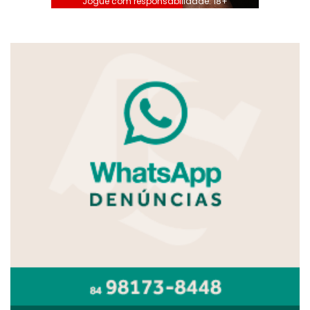
Jogue com responsabilidade. 18+