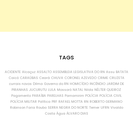
TAGS
ACIDENTE
Alcaçuz
ASSALTO
ASSEMBLEIA LEGISLATIVA DO RN
Assu
BATATA
Caicó
CARAÚBAS
Ceará
CHUVA
CORONEL AZEVEDO
CRIME
CRUZETA
currais novos
Dilma
Governo do RN
HOMICÍDIO
INCÊNDIO
JARDIM DE
PIRANHAS
JUCURUTU
LULA
Mossoró
NATAL
Nilda
NÉLTER QUEIROZ
Pagamento
PARAÍBA
PARELHAS
Parnamirim
POLÍCIA
POLÍCIA CIVIL
POLÍCIA MILITAR
Política
PRF
RAFAEL MOTTA
RN
ROBERTO GERMANO
Robinson Faria
Roubo
SERRA NEGRA DO NORTE
Temer
UFRN
Vivaldo
Costa
Água
ÁLVARO DIAS