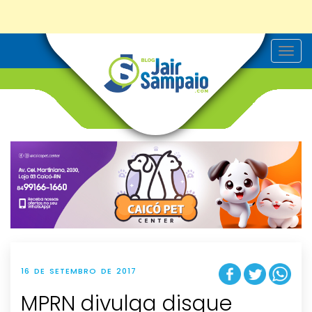
T
o
g
g
l
e
n
a
v
i
g
a
t
i
o
n
16 DE SETEMBRO DE 2017
MPRN divulga disque