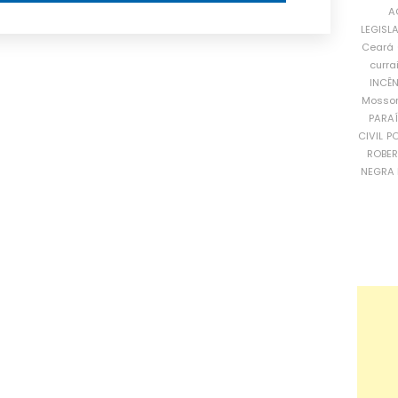
A
LEGISL
Ceará
curra
INCÊ
Mosso
PARA
CIVIL
PO
ROBE
NEGRA 