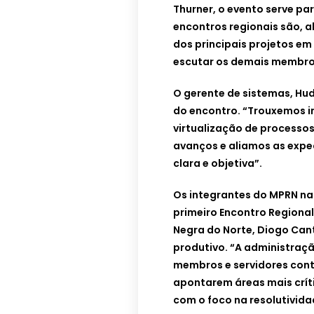
Thurner, o evento serve pa
encontros regionais são,
dos principais projetos em
escutar os demais membros
O gerente de sistemas, Hu
do encontro. “Trouxemos i
virtualização de processo
avanços e aliamos as expe
clara e objetiva”.
Os integrantes do MPRN n
primeiro Encontro Regional
Negra do Norte, Diogo Can
produtivo. “A administraç
membros e servidores cont
apontarem áreas mais crít
com o foco na resolutivida