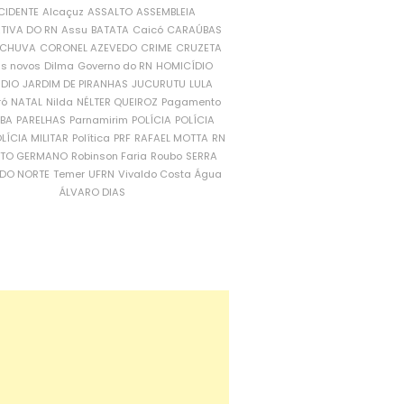
CIDENTE
Alcaçuz
ASSALTO
ASSEMBLEIA
ATIVA DO RN
Assu
BATATA
Caicó
CARAÚBAS
CHUVA
CORONEL AZEVEDO
CRIME
CRUZETA
is novos
Dilma
Governo do RN
HOMICÍDIO
NDIO
JARDIM DE PIRANHAS
JUCURUTU
LULA
ró
NATAL
Nilda
NÉLTER QUEIROZ
Pagamento
ÍBA
PARELHAS
Parnamirim
POLÍCIA
POLÍCIA
LÍCIA MILITAR
Política
PRF
RAFAEL MOTTA
RN
RTO GERMANO
Robinson Faria
Roubo
SERRA
DO NORTE
Temer
UFRN
Vivaldo Costa
Água
ÁLVARO DIAS