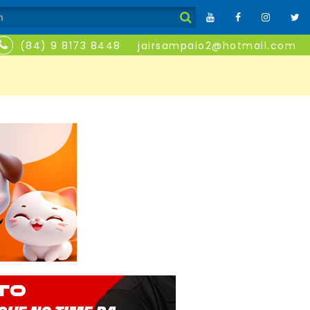
(84) 9 8173 8448
jairsampaio2@hotmail.com