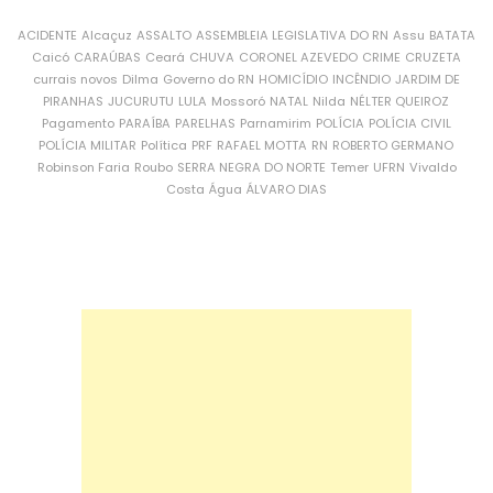
ACIDENTE
Alcaçuz
ASSALTO
ASSEMBLEIA LEGISLATIVA DO RN
Assu
BATATA
Caicó
CARAÚBAS
Ceará
CHUVA
CORONEL AZEVEDO
CRIME
CRUZETA
currais novos
Dilma
Governo do RN
HOMICÍDIO
INCÊNDIO
JARDIM DE
PIRANHAS
JUCURUTU
LULA
Mossoró
NATAL
Nilda
NÉLTER QUEIROZ
Pagamento
PARAÍBA
PARELHAS
Parnamirim
POLÍCIA
POLÍCIA CIVIL
POLÍCIA MILITAR
Política
PRF
RAFAEL MOTTA
RN
ROBERTO GERMANO
Robinson Faria
Roubo
SERRA NEGRA DO NORTE
Temer
UFRN
Vivaldo
Costa
Água
ÁLVARO DIAS