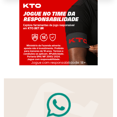
Jogue com responsabilidade. 18+