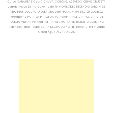
Caicó
CARAÚBAS
Ceará
CHUVA
CORONEL AZEVEDO
CRIME
CRUZETA
currais novos
Dilma
Governo do RN
HOMICÍDIO
INCÊNDIO
JARDIM DE
PIRANHAS
JUCURUTU
LULA
Mossoró
NATAL
Nilda
NÉLTER QUEIROZ
Pagamento
PARAÍBA
PARELHAS
Parnamirim
POLÍCIA
POLÍCIA CIVIL
POLÍCIA MILITAR
Política
PRF
RAFAEL MOTTA
RN
ROBERTO GERMANO
Robinson Faria
Roubo
SERRA NEGRA DO NORTE
Temer
UFRN
Vivaldo
Costa
Água
ÁLVARO DIAS