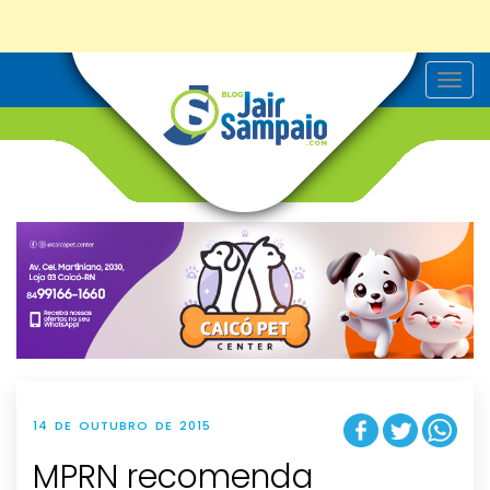
T
o
g
g
l
e
n
a
v
i
g
a
t
i
o
n
14 DE OUTUBRO DE 2015
MPRN recomenda