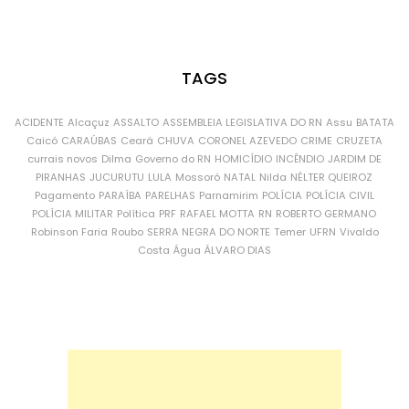
TAGS
ACIDENTE
Alcaçuz
ASSALTO
ASSEMBLEIA LEGISLATIVA DO RN
Assu
BATATA
Caicó
CARAÚBAS
Ceará
CHUVA
CORONEL AZEVEDO
CRIME
CRUZETA
currais novos
Dilma
Governo do RN
HOMICÍDIO
INCÊNDIO
JARDIM DE
PIRANHAS
JUCURUTU
LULA
Mossoró
NATAL
Nilda
NÉLTER QUEIROZ
Pagamento
PARAÍBA
PARELHAS
Parnamirim
POLÍCIA
POLÍCIA CIVIL
POLÍCIA MILITAR
Política
PRF
RAFAEL MOTTA
RN
ROBERTO GERMANO
Robinson Faria
Roubo
SERRA NEGRA DO NORTE
Temer
UFRN
Vivaldo
Costa
Água
ÁLVARO DIAS