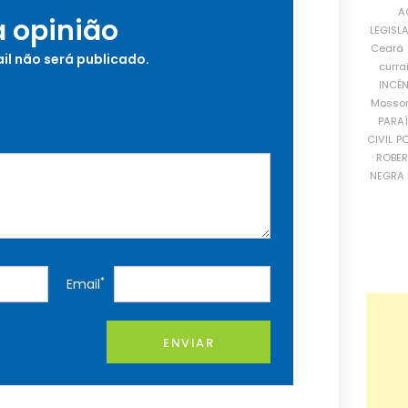
A
a opinião
LEGISL
Ceará
il não será publicado.
curra
INCÊ
Mosso
PARA
CIVIL
PO
ROBE
NEGRA 
*
Email
ENVIAR