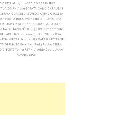
CIDENTE
Alcaçuz
ASSALTO
ASSEMBLEIA
ATIVA DO RN
Assu
BATATA
Caicó
CARAÚBAS
CHUVA
CORONEL AZEVEDO
CRIME
CRUZETA
is novos
Dilma
Governo do RN
HOMICÍDIO
NDIO
JARDIM DE PIRANHAS
JUCURUTU
LULA
ró
NATAL
Nilda
NÉLTER QUEIROZ
Pagamento
ÍBA
PARELHAS
Parnamirim
POLÍCIA
POLÍCIA
LÍCIA MILITAR
Política
PRF
RAFAEL MOTTA
RN
RTO GERMANO
Robinson Faria
Roubo
SERRA
DO NORTE
Temer
UFRN
Vivaldo Costa
Água
ÁLVARO DIAS