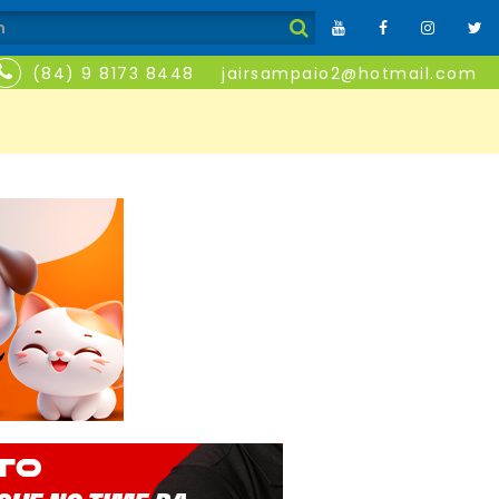
(84) 9 8173 8448
jairsampaio2@hotmail.com