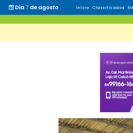
Dia
7
de agosto
Início
Classificados
El