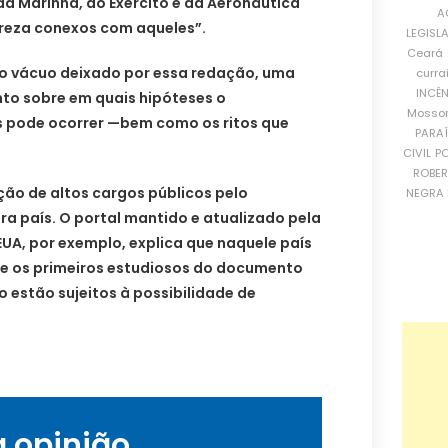
a Marinha, do Exército e da Aeronáutica
A
reza conexos com aqueles”.
LEGISL
Ceará
 o vácuo deixado por essa redação, uma
curra
INCÊ
to sobre em quais hipóteses o
Mosso
 pode ocorrer —bem como os ritos que
PARA
CIVIL
PO
ROBE
ição de altos cargos públicos pelo
NEGRA 
ara país. O portal mantido e atualizado pela
EUA, por exemplo, explica que naquele país
tre os primeiros estudiosos do documento
ão estão sujeitos à possibilidade de
a opinião