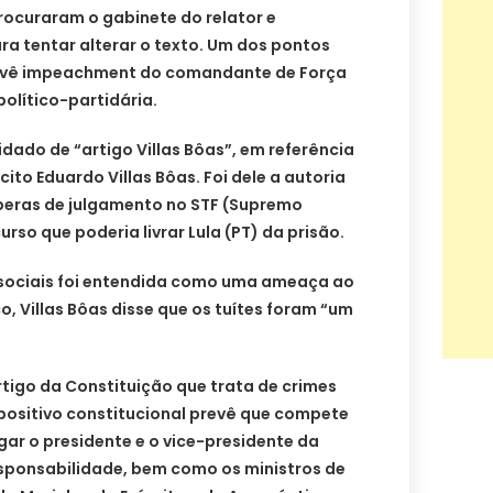
procuraram o gabinete do relator e
 tentar alterar o texto. Um dos pontos
prevê impeachment do comandante de Força
olítico-partidária.
idado de “artigo Villas Bôas”, em referência
to Eduardo Villas Bôas. Foi dele a autoria
speras de julgamento no STF (Supremo
urso que poderia livrar Lula (PT) da prisão.
 sociais foi entendida como uma ameaça ao
o, Villas Bôas disse que os tuítes foram “um
tigo da Constituição que trata de crimes
spositivo constitucional prevê que compete
gar o presidente e o vice-presidente da
esponsabilidade, bem como os ministros de