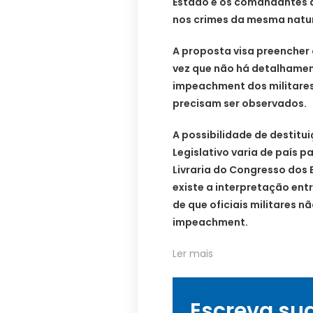
Estado e os comandantes d
nos crimes da mesma natu
A proposta visa preencher
vez que não há detalhamen
impeachment dos militares
precisam ser observados.
A possibilidade de destitu
Legislativo varia de país p
Livraria do Congresso dos 
existe a interpretação en
de que oficiais militares n
impeachment.
Ler mais
Escreva su