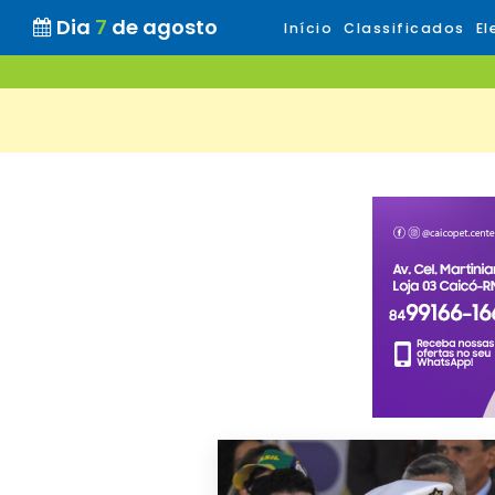
Dia
7
de agosto
Início
Classificados
El