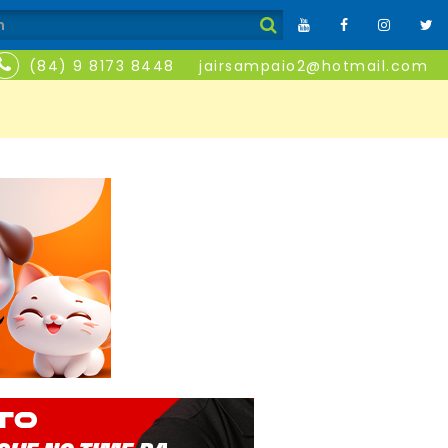
(84) 9 8173 8448
jairsampaio2@hotmail.com