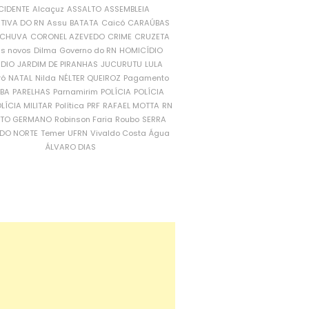
CIDENTE
Alcaçuz
ASSALTO
ASSEMBLEIA
ATIVA DO RN
Assu
BATATA
Caicó
CARAÚBAS
CHUVA
CORONEL AZEVEDO
CRIME
CRUZETA
is novos
Dilma
Governo do RN
HOMICÍDIO
NDIO
JARDIM DE PIRANHAS
JUCURUTU
LULA
ró
NATAL
Nilda
NÉLTER QUEIROZ
Pagamento
ÍBA
PARELHAS
Parnamirim
POLÍCIA
POLÍCIA
LÍCIA MILITAR
Política
PRF
RAFAEL MOTTA
RN
RTO GERMANO
Robinson Faria
Roubo
SERRA
DO NORTE
Temer
UFRN
Vivaldo Costa
Água
ÁLVARO DIAS