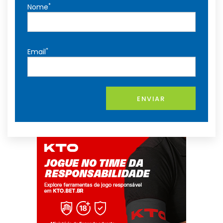
*
Nome
*
Email
ENVIAR