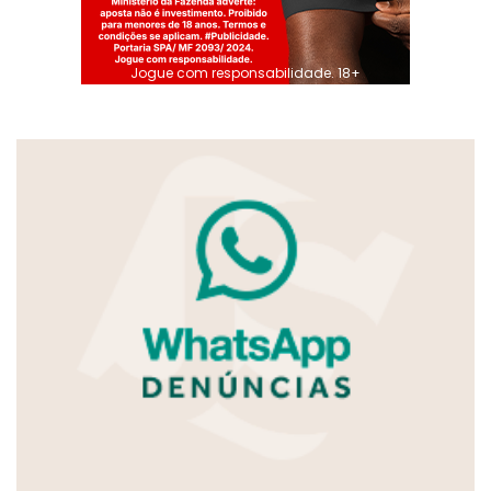
Jogue com responsabilidade. 18+