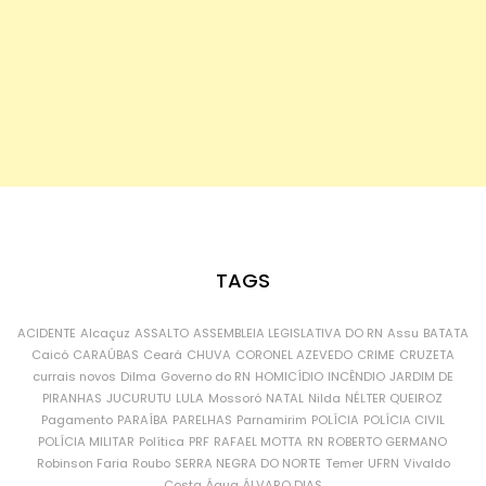
TAGS
ACIDENTE
Alcaçuz
ASSALTO
ASSEMBLEIA LEGISLATIVA DO RN
Assu
BATATA
Caicó
CARAÚBAS
Ceará
CHUVA
CORONEL AZEVEDO
CRIME
CRUZETA
currais novos
Dilma
Governo do RN
HOMICÍDIO
INCÊNDIO
JARDIM DE
PIRANHAS
JUCURUTU
LULA
Mossoró
NATAL
Nilda
NÉLTER QUEIROZ
Pagamento
PARAÍBA
PARELHAS
Parnamirim
POLÍCIA
POLÍCIA CIVIL
POLÍCIA MILITAR
Política
PRF
RAFAEL MOTTA
RN
ROBERTO GERMANO
Robinson Faria
Roubo
SERRA NEGRA DO NORTE
Temer
UFRN
Vivaldo
Costa
Água
ÁLVARO DIAS