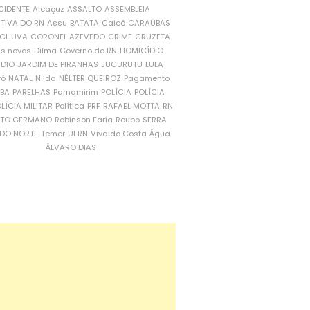
CIDENTE
Alcaçuz
ASSALTO
ASSEMBLEIA
ATIVA DO RN
Assu
BATATA
Caicó
CARAÚBAS
CHUVA
CORONEL AZEVEDO
CRIME
CRUZETA
is novos
Dilma
Governo do RN
HOMICÍDIO
NDIO
JARDIM DE PIRANHAS
JUCURUTU
LULA
ró
NATAL
Nilda
NÉLTER QUEIROZ
Pagamento
ÍBA
PARELHAS
Parnamirim
POLÍCIA
POLÍCIA
LÍCIA MILITAR
Política
PRF
RAFAEL MOTTA
RN
RTO GERMANO
Robinson Faria
Roubo
SERRA
DO NORTE
Temer
UFRN
Vivaldo Costa
Água
ÁLVARO DIAS