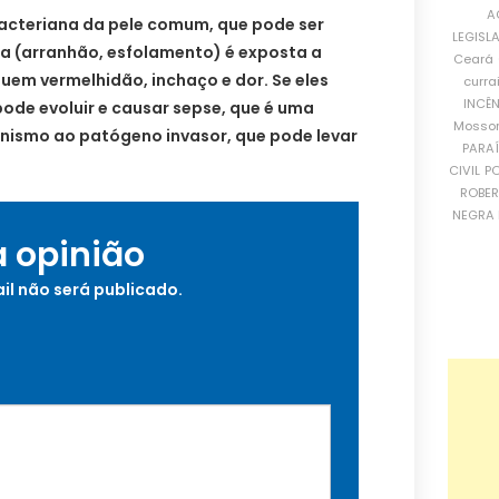
A
bacteriana da pele comum, que pode ser
LEGISL
 (arranhão, esfolamento) é exposta a
Ceará
luem vermelhidão, inchaço e dor. Se eles
curra
INCÊ
ode evoluir e causar sepse, que é uma
Mosso
ismo ao patógeno invasor, que pode levar
PARA
CIVIL
PO
ROBE
NEGRA 
a opinião
il não será publicado.