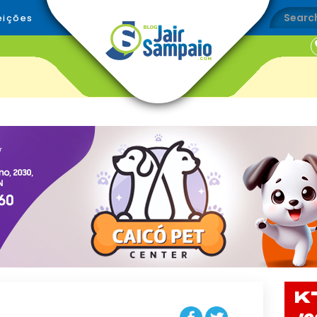
eições