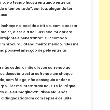
o, e o tecido ficava entrando entre as
do o tempo todo”, contou, alegando ter
casa.
 inchaço no local do atrito e, com o passar
ais”, disse ela ao BuzzFeed. “A dor era
 latejante e penetrante”. O incômodo
 Sam procurou atendimento médico. “Eles me
a possível infecção de pele entre as
r não cedia, a mãe a levou correndo ao
 que descobriu estar sofrendo um choque
do, sem fôlego, não conseguia andar e
po. Eles me internaram na UTI e foi aí que
do que eu imaginava”, disse ela. Após
 a diagnosticaram com sepse e celulite