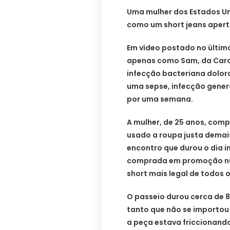
Uma mulher dos Estados Un
como um short jeans aperta
Em vídeo postado no último
apenas como Sam, da Carol
infecção bacteriana doloro
uma sepse, infecção genera
por uma semana.
A mulher, de 25 anos, compar
usado a roupa justa demais
encontro que durou o dia i
comprada em promoção num
short mais legal de todos 
O passeio durou cerca de 8
tanto que não se importou 
a peça estava friccionando