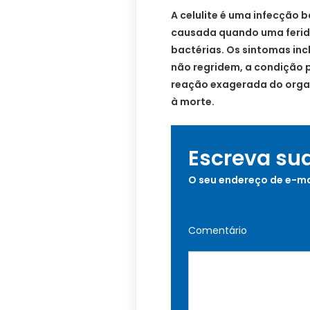
A celulite é uma infecção 
causada quando uma ferida
bactérias. Os sintomas inc
não regridem, a condição p
reação exagerada do organ
à morte.
Escreva su
O seu endereço de e-ma
Comentário