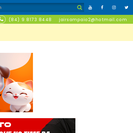
(84) 9 8173 8448
jairsampaio2@hotmail.com