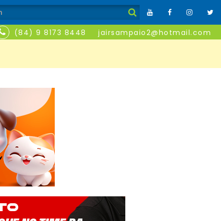
(84) 9 8173 8448
jairsampaio2@hotmail.com