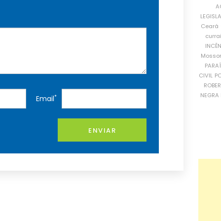
A
LEGISL
Ceará
curra
INCÊ
Mosso
PARA
CIVIL
PO
ROBE
NEGRA 
*
Email
ENVIAR