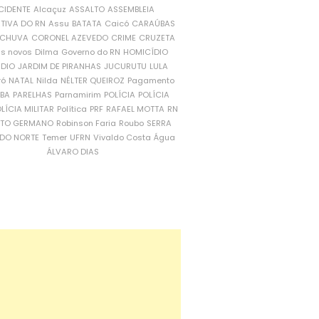
CIDENTE
Alcaçuz
ASSALTO
ASSEMBLEIA
ATIVA DO RN
Assu
BATATA
Caicó
CARAÚBAS
CHUVA
CORONEL AZEVEDO
CRIME
CRUZETA
is novos
Dilma
Governo do RN
HOMICÍDIO
NDIO
JARDIM DE PIRANHAS
JUCURUTU
LULA
ró
NATAL
Nilda
NÉLTER QUEIROZ
Pagamento
ÍBA
PARELHAS
Parnamirim
POLÍCIA
POLÍCIA
LÍCIA MILITAR
Política
PRF
RAFAEL MOTTA
RN
RTO GERMANO
Robinson Faria
Roubo
SERRA
DO NORTE
Temer
UFRN
Vivaldo Costa
Água
ÁLVARO DIAS