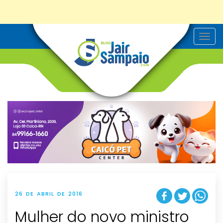
T
o
g
g
l
e
n
a
v
i
g
a
t
i
o
n
26 DE ABRIL DE 2016
Mulher do novo ministro