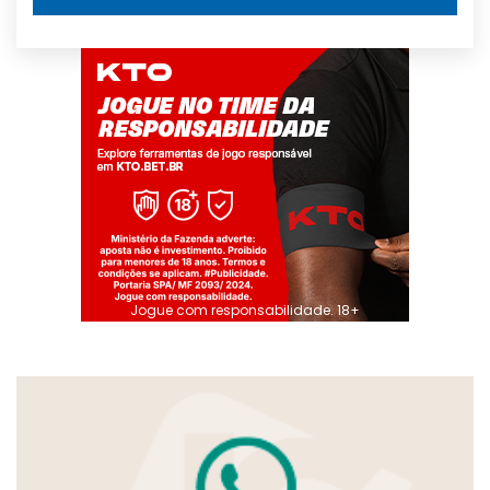
Jogue com responsabilidade. 18+