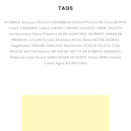
TAGS
ACIDENTE
Alcaçuz
ASSALTO
ASSEMBLEIA LEGISLATIVA DO RN
Assu
BATATA
Caicó
CARAÚBAS
Ceará
CHUVA
CORONEL AZEVEDO
CRIME
CRUZETA
currais novos
Dilma
Governo do RN
HOMICÍDIO
INCÊNDIO
JARDIM DE
PIRANHAS
JUCURUTU
LULA
Mossoró
NATAL
Nilda
NÉLTER QUEIROZ
Pagamento
PARAÍBA
PARELHAS
Parnamirim
POLÍCIA
POLÍCIA CIVIL
POLÍCIA MILITAR
Política
PRF
RAFAEL MOTTA
RN
ROBERTO GERMANO
Robinson Faria
Roubo
SERRA NEGRA DO NORTE
Temer
UFRN
Vivaldo
Costa
Água
ÁLVARO DIAS