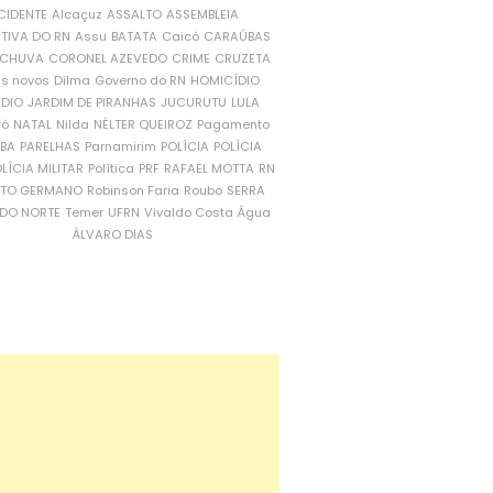
CIDENTE
Alcaçuz
ASSALTO
ASSEMBLEIA
ATIVA DO RN
Assu
BATATA
Caicó
CARAÚBAS
CHUVA
CORONEL AZEVEDO
CRIME
CRUZETA
is novos
Dilma
Governo do RN
HOMICÍDIO
NDIO
JARDIM DE PIRANHAS
JUCURUTU
LULA
ró
NATAL
Nilda
NÉLTER QUEIROZ
Pagamento
ÍBA
PARELHAS
Parnamirim
POLÍCIA
POLÍCIA
LÍCIA MILITAR
Política
PRF
RAFAEL MOTTA
RN
RTO GERMANO
Robinson Faria
Roubo
SERRA
DO NORTE
Temer
UFRN
Vivaldo Costa
Água
ÁLVARO DIAS