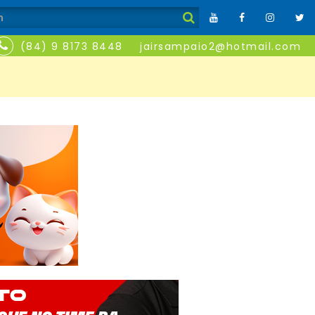
(84) 9 8173 8448
jairsampaio2@hotmail.com