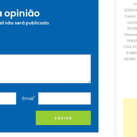
A
a opinião
LEGISL
Ceará
curra
il não será publicado.
INCÊ
Mosso
PARA
CIVIL
PO
ROBE
NEGRA 
*
Email
ENVIAR