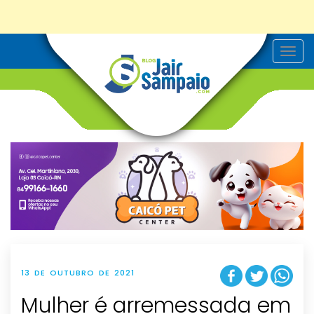
T
o
g
g
l
e
n
a
v
i
g
a
t
i
o
n
13 DE OUTUBRO DE 2021
Mulher é arremessada em