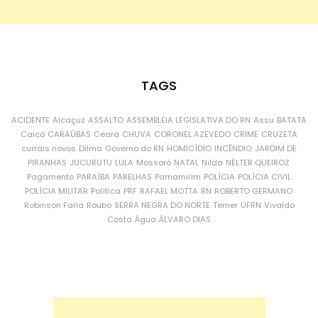
TAGS
ACIDENTE
Alcaçuz
ASSALTO
ASSEMBLEIA LEGISLATIVA DO RN
Assu
BATATA
Caicó
CARAÚBAS
Ceará
CHUVA
CORONEL AZEVEDO
CRIME
CRUZETA
currais novos
Dilma
Governo do RN
HOMICÍDIO
INCÊNDIO
JARDIM DE
PIRANHAS
JUCURUTU
LULA
Mossoró
NATAL
Nilda
NÉLTER QUEIROZ
Pagamento
PARAÍBA
PARELHAS
Parnamirim
POLÍCIA
POLÍCIA CIVIL
POLÍCIA MILITAR
Política
PRF
RAFAEL MOTTA
RN
ROBERTO GERMANO
Robinson Faria
Roubo
SERRA NEGRA DO NORTE
Temer
UFRN
Vivaldo
Costa
Água
ÁLVARO DIAS