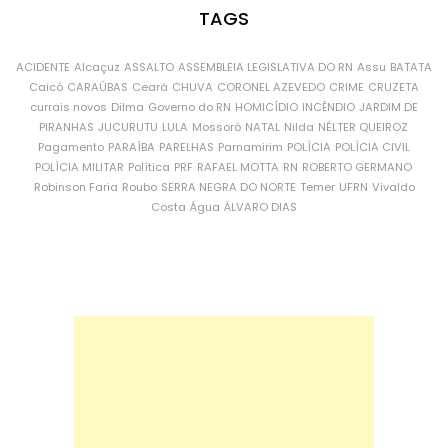
TAGS
ACIDENTE
Alcaçuz
ASSALTO
ASSEMBLEIA LEGISLATIVA DO RN
Assu
BATATA
Caicó
CARAÚBAS
Ceará
CHUVA
CORONEL AZEVEDO
CRIME
CRUZETA
currais novos
Dilma
Governo do RN
HOMICÍDIO
INCÊNDIO
JARDIM DE
PIRANHAS
JUCURUTU
LULA
Mossoró
NATAL
Nilda
NÉLTER QUEIROZ
Pagamento
PARAÍBA
PARELHAS
Parnamirim
POLÍCIA
POLÍCIA CIVIL
POLÍCIA MILITAR
Política
PRF
RAFAEL MOTTA
RN
ROBERTO GERMANO
Robinson Faria
Roubo
SERRA NEGRA DO NORTE
Temer
UFRN
Vivaldo
Costa
Água
ÁLVARO DIAS