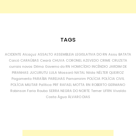
TAGS
ACIDENTE
Alcaçuz
ASSALTO
ASSEMBLEIA LEGISLATIVA DO RN
Assu
BATATA
Caicó
CARAÚBAS
Ceará
CHUVA
CORONEL AZEVEDO
CRIME
CRUZETA
currais novos
Dilma
Governo do RN
HOMICÍDIO
INCÊNDIO
JARDIM DE
PIRANHAS
JUCURUTU
LULA
Mossoró
NATAL
Nilda
NÉLTER QUEIROZ
Pagamento
PARAÍBA
PARELHAS
Parnamirim
POLÍCIA
POLÍCIA CIVIL
POLÍCIA MILITAR
Política
PRF
RAFAEL MOTTA
RN
ROBERTO GERMANO
Robinson Faria
Roubo
SERRA NEGRA DO NORTE
Temer
UFRN
Vivaldo
Costa
Água
ÁLVARO DIAS