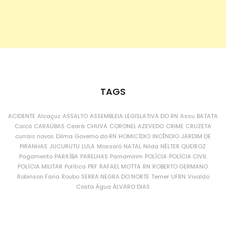
TAGS
ACIDENTE
Alcaçuz
ASSALTO
ASSEMBLEIA LEGISLATIVA DO RN
Assu
BATATA
Caicó
CARAÚBAS
Ceará
CHUVA
CORONEL AZEVEDO
CRIME
CRUZETA
currais novos
Dilma
Governo do RN
HOMICÍDIO
INCÊNDIO
JARDIM DE
PIRANHAS
JUCURUTU
LULA
Mossoró
NATAL
Nilda
NÉLTER QUEIROZ
Pagamento
PARAÍBA
PARELHAS
Parnamirim
POLÍCIA
POLÍCIA CIVIL
POLÍCIA MILITAR
Política
PRF
RAFAEL MOTTA
RN
ROBERTO GERMANO
Robinson Faria
Roubo
SERRA NEGRA DO NORTE
Temer
UFRN
Vivaldo
Costa
Água
ÁLVARO DIAS