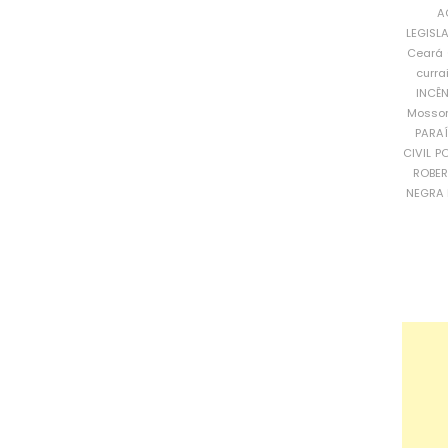
A
LEGISL
Ceará
curra
INCÊ
Mosso
PARA
CIVIL
PO
ROBE
NEGRA 