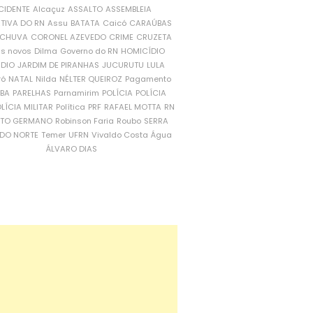
CIDENTE
Alcaçuz
ASSALTO
ASSEMBLEIA
ATIVA DO RN
Assu
BATATA
Caicó
CARAÚBAS
CHUVA
CORONEL AZEVEDO
CRIME
CRUZETA
is novos
Dilma
Governo do RN
HOMICÍDIO
NDIO
JARDIM DE PIRANHAS
JUCURUTU
LULA
ró
NATAL
Nilda
NÉLTER QUEIROZ
Pagamento
ÍBA
PARELHAS
Parnamirim
POLÍCIA
POLÍCIA
LÍCIA MILITAR
Política
PRF
RAFAEL MOTTA
RN
RTO GERMANO
Robinson Faria
Roubo
SERRA
DO NORTE
Temer
UFRN
Vivaldo Costa
Água
ÁLVARO DIAS