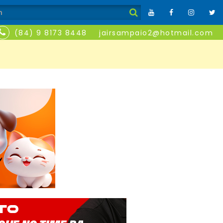
(84) 9 8173 8448
jairsampaio2@hotmail.com