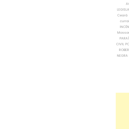
A
LEGISL
Ceará
curra
INCÊ
Mosso
PARA
CIVIL
PO
ROBE
NEGRA 