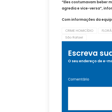
“Eles costumavam beber mui
agredia e vice-versa”, inf
Com informações da equip
CRIME HOMICÍDIO
FLORÂ
São Rafael
Escreva su
O seu endereço de e-ma
Comentário