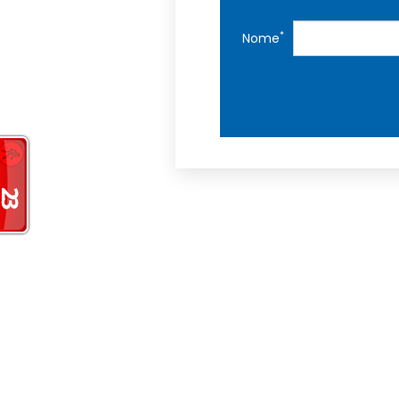
*
Nome