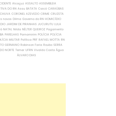
CIDENTE
Alcaçuz
ASSALTO
ASSEMBLEIA
ATIVA DO RN
Assu
BATATA
Caicó
CARAÚBAS
CHUVA
CORONEL AZEVEDO
CRIME
CRUZETA
is novos
Dilma
Governo do RN
HOMICÍDIO
NDIO
JARDIM DE PIRANHAS
JUCURUTU
LULA
ró
NATAL
Nilda
NÉLTER QUEIROZ
Pagamento
ÍBA
PARELHAS
Parnamirim
POLÍCIA
POLÍCIA
LÍCIA MILITAR
Política
PRF
RAFAEL MOTTA
RN
RTO GERMANO
Robinson Faria
Roubo
SERRA
DO NORTE
Temer
UFRN
Vivaldo Costa
Água
ÁLVARO DIAS