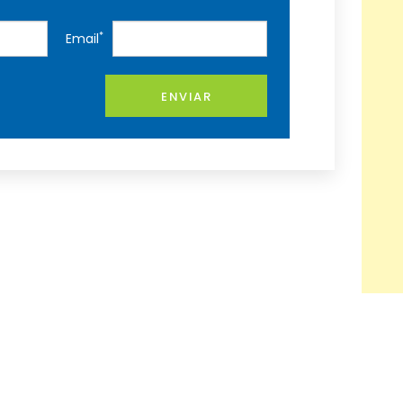
*
Email
ENVIAR