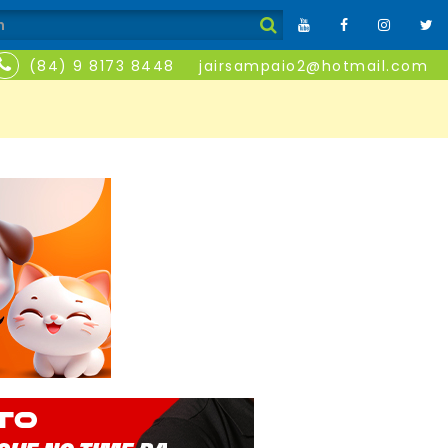
(84) 9 8173 8448
jairsampaio2@hotmail.com