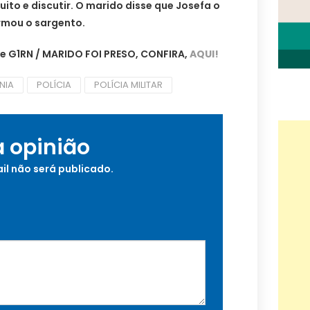
to e discutir. O marido disse que Josefa o
ormou o sargento.
e G1RN / MARIDO FOI PRESO, CONFIRA,
AQUI!
NIA
POLÍCIA
POLÍCIA MILITAR
a opinião
il não será publicado.