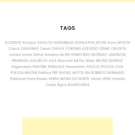
TAGS
ACIDENTE
Alcaçuz
ASSALTO
ASSEMBLEIA LEGISLATIVA DO RN
Assu
BATATA
Caicó
CARAÚBAS
Ceará
CHUVA
CORONEL AZEVEDO
CRIME
CRUZETA
currais novos
Dilma
Governo do RN
HOMICÍDIO
INCÊNDIO
JARDIM DE
PIRANHAS
JUCURUTU
LULA
Mossoró
NATAL
Nilda
NÉLTER QUEIROZ
Pagamento
PARAÍBA
PARELHAS
Parnamirim
POLÍCIA
POLÍCIA CIVIL
POLÍCIA MILITAR
Política
PRF
RAFAEL MOTTA
RN
ROBERTO GERMANO
Robinson Faria
Roubo
SERRA NEGRA DO NORTE
Temer
UFRN
Vivaldo
Costa
Água
ÁLVARO DIAS