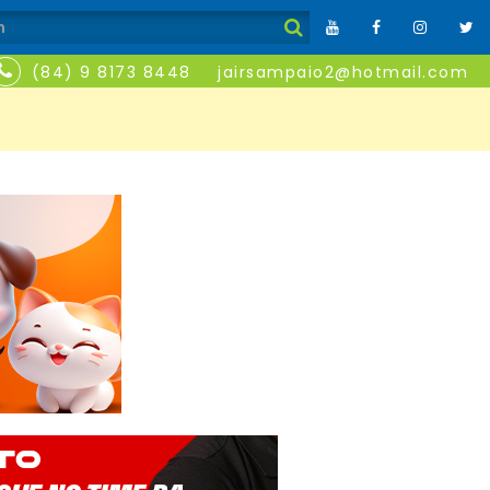
(84) 9 8173 8448
jairsampaio2@hotmail.com