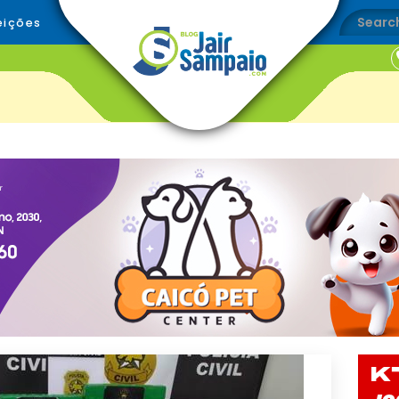
eições