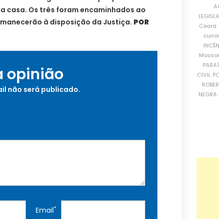
A
 da casa. Os três foram encaminhados ao
LEGISL
ermanecerão à disposição da Justiça.
POR
Ceará
curra
INCÊ
Mosso
PARA
a opinião
CIVIL
PO
ROBE
il não será publicado.
NEGRA 
*
Email