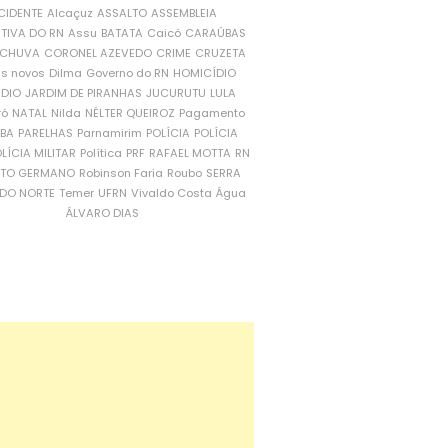
CIDENTE
Alcaçuz
ASSALTO
ASSEMBLEIA
ATIVA DO RN
Assu
BATATA
Caicó
CARAÚBAS
CHUVA
CORONEL AZEVEDO
CRIME
CRUZETA
is novos
Dilma
Governo do RN
HOMICÍDIO
NDIO
JARDIM DE PIRANHAS
JUCURUTU
LULA
ró
NATAL
Nilda
NÉLTER QUEIROZ
Pagamento
ÍBA
PARELHAS
Parnamirim
POLÍCIA
POLÍCIA
LÍCIA MILITAR
Política
PRF
RAFAEL MOTTA
RN
RTO GERMANO
Robinson Faria
Roubo
SERRA
DO NORTE
Temer
UFRN
Vivaldo Costa
Água
ÁLVARO DIAS