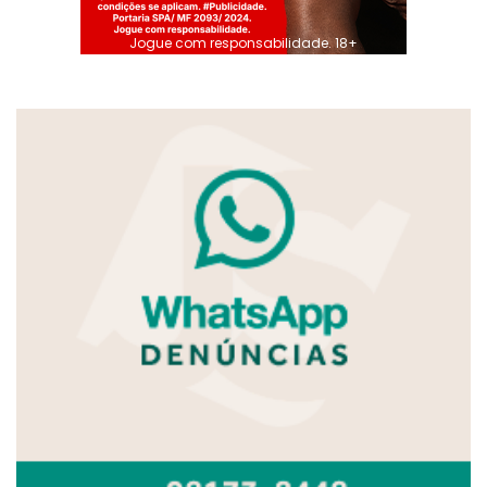
Jogue com responsabilidade. 18+