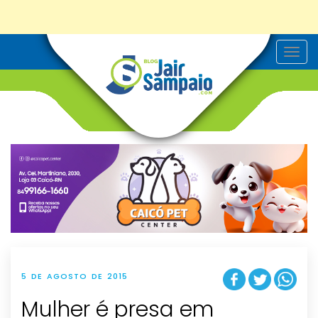
T
o
g
g
l
e
n
a
v
i
g
a
t
i
o
n
5 DE AGOSTO DE 2015
Mulher é presa em