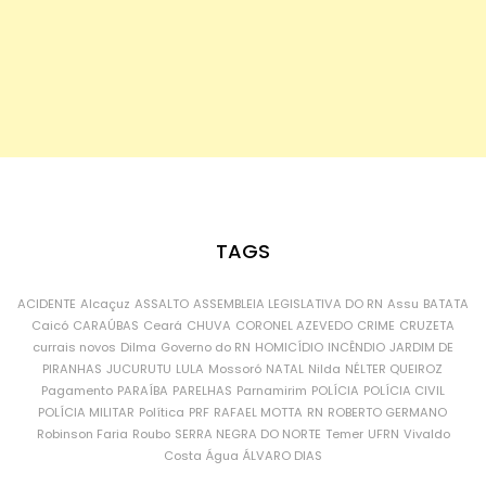
TAGS
ACIDENTE
Alcaçuz
ASSALTO
ASSEMBLEIA LEGISLATIVA DO RN
Assu
BATATA
Caicó
CARAÚBAS
Ceará
CHUVA
CORONEL AZEVEDO
CRIME
CRUZETA
currais novos
Dilma
Governo do RN
HOMICÍDIO
INCÊNDIO
JARDIM DE
PIRANHAS
JUCURUTU
LULA
Mossoró
NATAL
Nilda
NÉLTER QUEIROZ
Pagamento
PARAÍBA
PARELHAS
Parnamirim
POLÍCIA
POLÍCIA CIVIL
POLÍCIA MILITAR
Política
PRF
RAFAEL MOTTA
RN
ROBERTO GERMANO
Robinson Faria
Roubo
SERRA NEGRA DO NORTE
Temer
UFRN
Vivaldo
Costa
Água
ÁLVARO DIAS