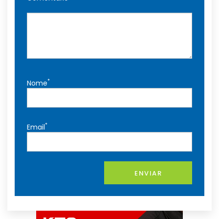
*
Nome
*
Email
ENVIAR