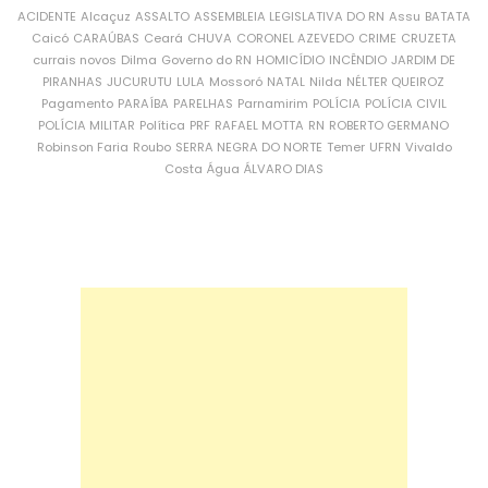
ACIDENTE
Alcaçuz
ASSALTO
ASSEMBLEIA LEGISLATIVA DO RN
Assu
BATATA
Caicó
CARAÚBAS
Ceará
CHUVA
CORONEL AZEVEDO
CRIME
CRUZETA
currais novos
Dilma
Governo do RN
HOMICÍDIO
INCÊNDIO
JARDIM DE
PIRANHAS
JUCURUTU
LULA
Mossoró
NATAL
Nilda
NÉLTER QUEIROZ
Pagamento
PARAÍBA
PARELHAS
Parnamirim
POLÍCIA
POLÍCIA CIVIL
POLÍCIA MILITAR
Política
PRF
RAFAEL MOTTA
RN
ROBERTO GERMANO
Robinson Faria
Roubo
SERRA NEGRA DO NORTE
Temer
UFRN
Vivaldo
Costa
Água
ÁLVARO DIAS