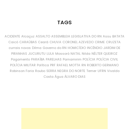
TAGS
ACIDENTE
Alcaçuz
ASSALTO
ASSEMBLEIA LEGISLATIVA DO RN
Assu
BATATA
Caicó
CARAÚBAS
Ceará
CHUVA
CORONEL AZEVEDO
CRIME
CRUZETA
currais novos
Dilma
Governo do RN
HOMICÍDIO
INCÊNDIO
JARDIM DE
PIRANHAS
JUCURUTU
LULA
Mossoró
NATAL
Nilda
NÉLTER QUEIROZ
Pagamento
PARAÍBA
PARELHAS
Parnamirim
POLÍCIA
POLÍCIA CIVIL
POLÍCIA MILITAR
Política
PRF
RAFAEL MOTTA
RN
ROBERTO GERMANO
Robinson Faria
Roubo
SERRA NEGRA DO NORTE
Temer
UFRN
Vivaldo
Costa
Água
ÁLVARO DIAS