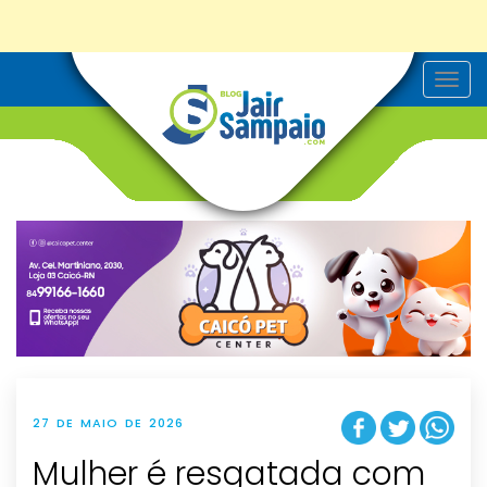
T
o
g
g
l
e
n
a
v
i
g
a
t
i
o
n
27 DE MAIO DE 2026
Mulher é resgatada com