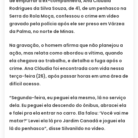
de empurrar a ex-companheira, Ana Cláudia
Rodrigues da Silva Souza, de 41, de um penhasco na
Serra do Rola Moça, confessou o crime em vídeo
gravado pela polícia após ele ser preso em Várzea
da Palma, no norte de Minas.
Na gravação, o homem afirma que não planejou a
ação, mas relata como abordou a vítima, quando
ela chegava ao trabalho, e detalha a fuga após o
crime. Ana Cláudia foi encontrada com vida nessa
terça-feira (26), após passar horas em uma área de
difícil acesso.
“Segunda-feira, eu peguei ela mesmo, lá no serviço
dela. Eu peguei ela descendo do ônibus, abracei ela
e falei pra ela entrar no carro. Ela falou: ‘Você vai me
matar?’ Levei ela lá pro Jardim Canadá e joguei ela
lá do penhasco”, disse Silvanildo no vídeo.