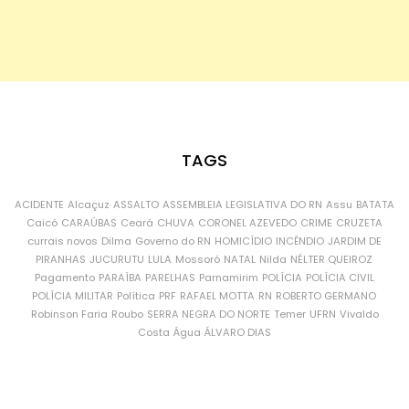
TAGS
ACIDENTE
Alcaçuz
ASSALTO
ASSEMBLEIA LEGISLATIVA DO RN
Assu
BATATA
Caicó
CARAÚBAS
Ceará
CHUVA
CORONEL AZEVEDO
CRIME
CRUZETA
currais novos
Dilma
Governo do RN
HOMICÍDIO
INCÊNDIO
JARDIM DE
PIRANHAS
JUCURUTU
LULA
Mossoró
NATAL
Nilda
NÉLTER QUEIROZ
Pagamento
PARAÍBA
PARELHAS
Parnamirim
POLÍCIA
POLÍCIA CIVIL
POLÍCIA MILITAR
Política
PRF
RAFAEL MOTTA
RN
ROBERTO GERMANO
Robinson Faria
Roubo
SERRA NEGRA DO NORTE
Temer
UFRN
Vivaldo
Costa
Água
ÁLVARO DIAS