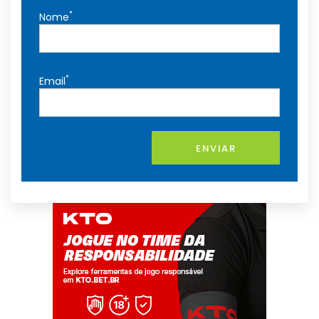
*
Nome
*
Email
ENVIAR