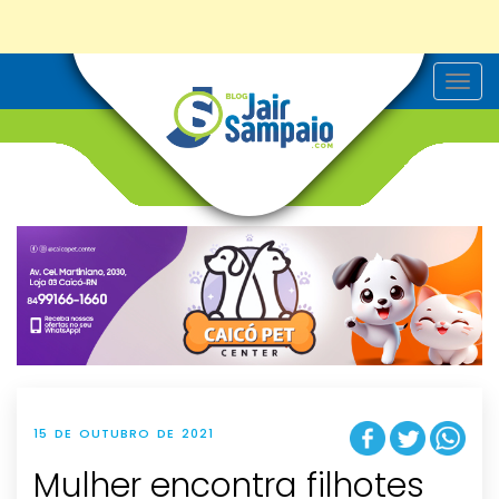
T
o
g
g
l
e
n
a
v
i
g
a
t
i
o
n
15 DE OUTUBRO DE 2021
Mulher encontra filhotes