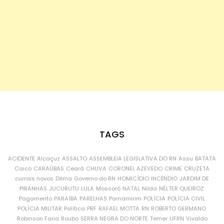
TAGS
ACIDENTE
Alcaçuz
ASSALTO
ASSEMBLEIA LEGISLATIVA DO RN
Assu
BATATA
Caicó
CARAÚBAS
Ceará
CHUVA
CORONEL AZEVEDO
CRIME
CRUZETA
currais novos
Dilma
Governo do RN
HOMICÍDIO
INCÊNDIO
JARDIM DE
PIRANHAS
JUCURUTU
LULA
Mossoró
NATAL
Nilda
NÉLTER QUEIROZ
Pagamento
PARAÍBA
PARELHAS
Parnamirim
POLÍCIA
POLÍCIA CIVIL
POLÍCIA MILITAR
Política
PRF
RAFAEL MOTTA
RN
ROBERTO GERMANO
Robinson Faria
Roubo
SERRA NEGRA DO NORTE
Temer
UFRN
Vivaldo