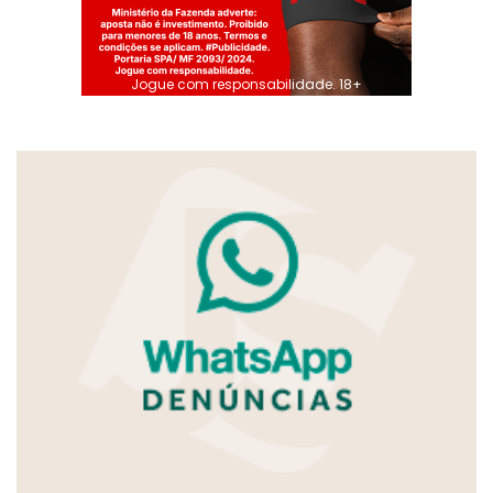
Jogue com responsabilidade. 18+