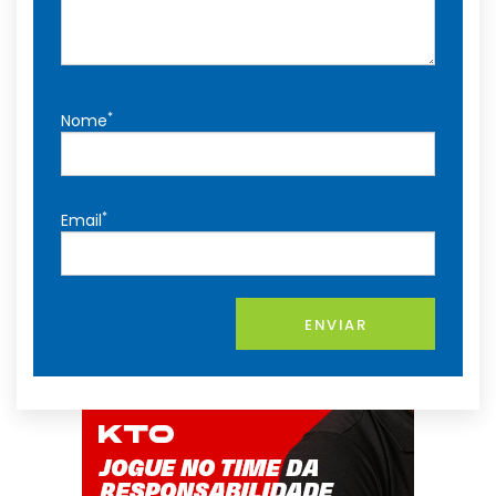
*
Nome
*
Email
ENVIAR