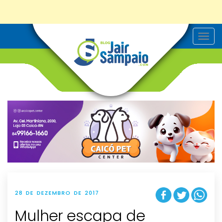
T
o
g
g
l
e
n
a
v
i
g
a
t
i
o
n
28 DE DEZEMBRO DE 2017
Mulher escapa de