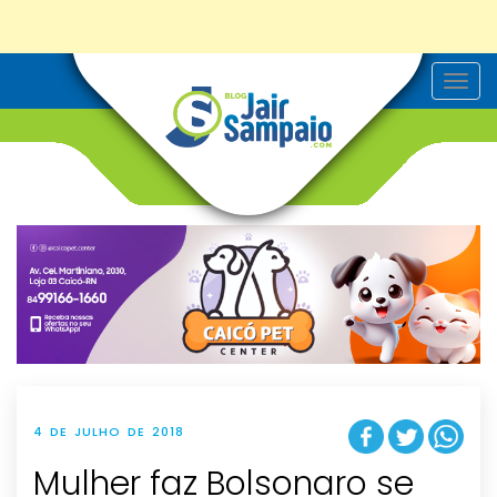
T
o
g
g
l
e
n
a
v
i
g
a
t
i
o
n
4 DE JULHO DE 2018
Mulher faz Bolsonaro se