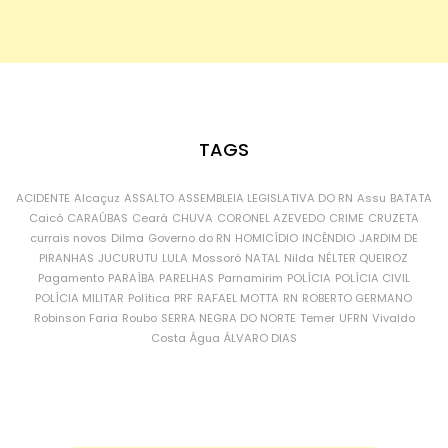
TAGS
ACIDENTE
Alcaçuz
ASSALTO
ASSEMBLEIA LEGISLATIVA DO RN
Assu
BATATA
Caicó
CARAÚBAS
Ceará
CHUVA
CORONEL AZEVEDO
CRIME
CRUZETA
currais novos
Dilma
Governo do RN
HOMICÍDIO
INCÊNDIO
JARDIM DE
PIRANHAS
JUCURUTU
LULA
Mossoró
NATAL
Nilda
NÉLTER QUEIROZ
Pagamento
PARAÍBA
PARELHAS
Parnamirim
POLÍCIA
POLÍCIA CIVIL
POLÍCIA MILITAR
Política
PRF
RAFAEL MOTTA
RN
ROBERTO GERMANO
Robinson Faria
Roubo
SERRA NEGRA DO NORTE
Temer
UFRN
Vivaldo
Costa
Água
ÁLVARO DIAS