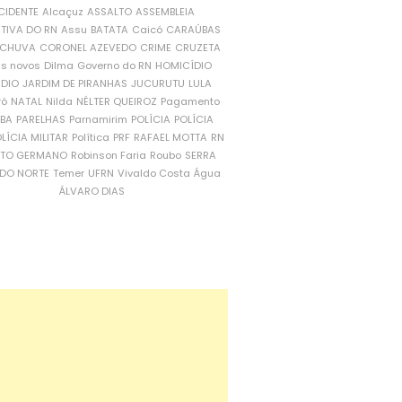
CIDENTE
Alcaçuz
ASSALTO
ASSEMBLEIA
ATIVA DO RN
Assu
BATATA
Caicó
CARAÚBAS
CHUVA
CORONEL AZEVEDO
CRIME
CRUZETA
is novos
Dilma
Governo do RN
HOMICÍDIO
NDIO
JARDIM DE PIRANHAS
JUCURUTU
LULA
ró
NATAL
Nilda
NÉLTER QUEIROZ
Pagamento
ÍBA
PARELHAS
Parnamirim
POLÍCIA
POLÍCIA
LÍCIA MILITAR
Política
PRF
RAFAEL MOTTA
RN
RTO GERMANO
Robinson Faria
Roubo
SERRA
DO NORTE
Temer
UFRN
Vivaldo Costa
Água
ÁLVARO DIAS