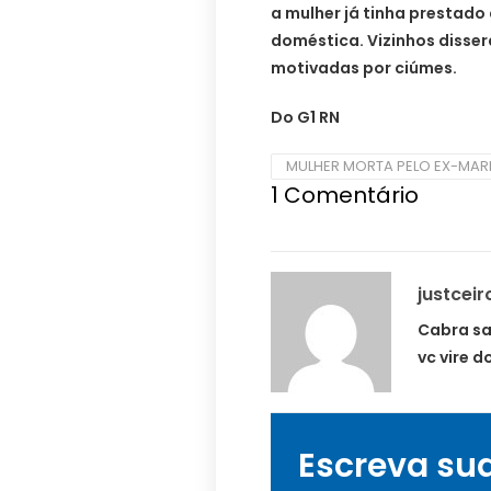
a mulher já tinha prestado q
doméstica. Vizinhos disse
motivadas por ciúmes.
Do G1 RN
MULHER MORTA PELO EX-MAR
1
Comentário
justceir
Cabra s
vc vire d
Escreva su