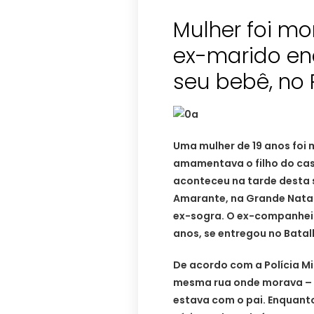
Mulher foi mo
ex-marido e
seu bebê, no
Uma mulher de 19 anos foi
amamentava o filho do cas
aconteceu na tarde desta 
Amarante, na Grande Natal.
ex-sogra.
O ex-companheir
anos, se entregou no Batalh
De acordo com a Polícia Mil
mesma rua onde morava – p
estava com o pai. Enquant