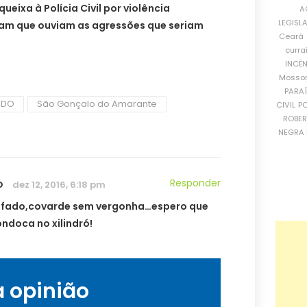
ueixa à Polícia Civil por violência
A
LEGISL
ram que ouviam as agressões que seriam
Ceará
curra
INCÊ
Mosso
PARA
IDO
São Gonçalo do Amarante
CIVIL
PO
ROBE
NEGRA 
o
Responder
dez 12, 2016, 6:18 pm
afado,covarde sem vergonha…espero que
ondoca no xilindró!
a opinião