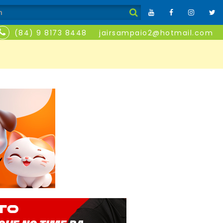
(84) 9 8173 8448
jairsampaio2@hotmail.com