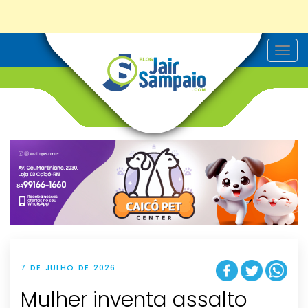
T
o
g
g
l
e
n
a
v
i
g
a
t
i
o
n
7 DE JULHO DE 2026
Mulher inventa assalto