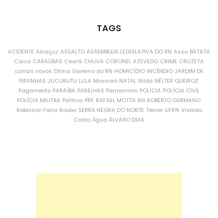
TAGS
ACIDENTE
Alcaçuz
ASSALTO
ASSEMBLEIA LEGISLATIVA DO RN
Assu
BATATA
Caicó
CARAÚBAS
Ceará
CHUVA
CORONEL AZEVEDO
CRIME
CRUZETA
currais novos
Dilma
Governo do RN
HOMICÍDIO
INCÊNDIO
JARDIM DE
PIRANHAS
JUCURUTU
LULA
Mossoró
NATAL
Nilda
NÉLTER QUEIROZ
Pagamento
PARAÍBA
PARELHAS
Parnamirim
POLÍCIA
POLÍCIA CIVIL
POLÍCIA MILITAR
Política
PRF
RAFAEL MOTTA
RN
ROBERTO GERMANO
Robinson Faria
Roubo
SERRA NEGRA DO NORTE
Temer
UFRN
Vivaldo
Costa
Água
ÁLVARO DIAS