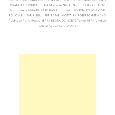
currais novos
Dilma
Governo do RN
HOMICÍDIO
INCÊNDIO
JARDIM DE
PIRANHAS
JUCURUTU
LULA
Mossoró
NATAL
Nilda
NÉLTER QUEIROZ
Pagamento
PARAÍBA
PARELHAS
Parnamirim
POLÍCIA
POLÍCIA CIVIL
POLÍCIA MILITAR
Política
PRF
RAFAEL MOTTA
RN
ROBERTO GERMANO
Robinson Faria
Roubo
SERRA NEGRA DO NORTE
Temer
UFRN
Vivaldo
Costa
Água
ÁLVARO DIAS