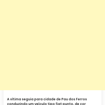
A vítima seguia para cidade de Pau dos Ferros
conduzindo um veículo tipo fiat punto, de cor