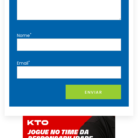
*
Nome
*
Email
ENVIAR