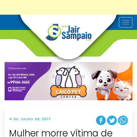
T
o
g
g
l
e
n
a
v
i
g
a
t
i
o
n
4 DE JULHO DE 2017
Mulher morre vítima de