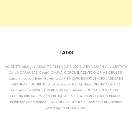
TAGS
ACIDENTE
Alcaçuz
ASSALTO
ASSEMBLEIA LEGISLATIVA DO RN
Assu
BATATA
Caicó
CARAÚBAS
Ceará
CHUVA
CORONEL AZEVEDO
CRIME
CRUZETA
currais novos
Dilma
Governo do RN
HOMICÍDIO
INCÊNDIO
JARDIM DE
PIRANHAS
JUCURUTU
LULA
Mossoró
NATAL
Nilda
NÉLTER QUEIROZ
Pagamento
PARAÍBA
PARELHAS
Parnamirim
POLÍCIA
POLÍCIA CIVIL
POLÍCIA MILITAR
Política
PRF
RAFAEL MOTTA
RN
ROBERTO GERMANO
Robinson Faria
Roubo
SERRA NEGRA DO NORTE
Temer
UFRN
Vivaldo
Costa
Água
ÁLVARO DIAS