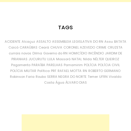
TAGS
ACIDENTE
Alcaçuz
ASSALTO
ASSEMBLEIA LEGISLATIVA DO RN
Assu
BATATA
Caicó
CARAÚBAS
Ceará
CHUVA
CORONEL AZEVEDO
CRIME
CRUZETA
currais novos
Dilma
Governo do RN
HOMICÍDIO
INCÊNDIO
JARDIM DE
PIRANHAS
JUCURUTU
LULA
Mossoró
NATAL
Nilda
NÉLTER QUEIROZ
Pagamento
PARAÍBA
PARELHAS
Parnamirim
POLÍCIA
POLÍCIA CIVIL
POLÍCIA MILITAR
Política
PRF
RAFAEL MOTTA
RN
ROBERTO GERMANO
Robinson Faria
Roubo
SERRA NEGRA DO NORTE
Temer
UFRN
Vivaldo
Costa
Água
ÁLVARO DIAS