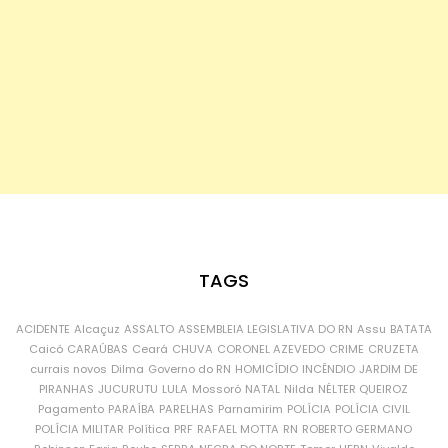
TAGS
ACIDENTE
Alcaçuz
ASSALTO
ASSEMBLEIA LEGISLATIVA DO RN
Assu
BATATA
Caicó
CARAÚBAS
Ceará
CHUVA
CORONEL AZEVEDO
CRIME
CRUZETA
currais novos
Dilma
Governo do RN
HOMICÍDIO
INCÊNDIO
JARDIM DE
PIRANHAS
JUCURUTU
LULA
Mossoró
NATAL
Nilda
NÉLTER QUEIROZ
Pagamento
PARAÍBA
PARELHAS
Parnamirim
POLÍCIA
POLÍCIA CIVIL
POLÍCIA MILITAR
Política
PRF
RAFAEL MOTTA
RN
ROBERTO GERMANO