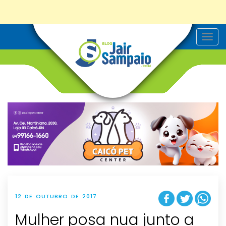
T
o
g
g
l
e
n
a
v
i
g
a
t
i
o
n
12 DE OUTUBRO DE 2017
Mulher posa nua junto a