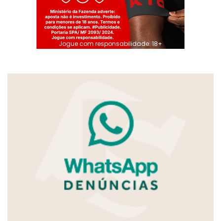
Jogue com responsabilidade. 18+