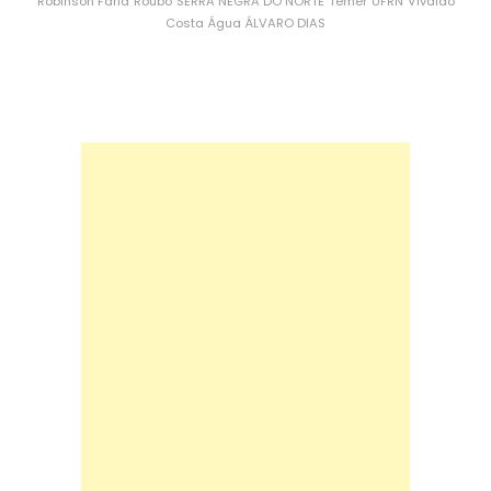
Robinson Faria
Roubo
SERRA NEGRA DO NORTE
Temer
UFRN
Vivaldo
Costa
Água
ÁLVARO DIAS