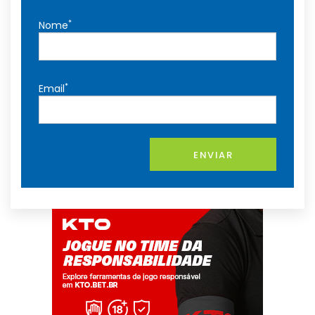
*
Nome
*
Email
ENVIAR