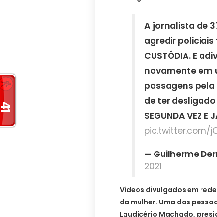
A jornalista de 
agredir policiai
CUSTÓDIA. E adi
novamente em 
passagens pela 
de ter desligado
SEGUNDA VEZ E J
pic.twitter.com/
— Guilherme Der
2021
Vídeos divulgados em rede
da mulher. Uma das pesso
Laudicério Machado, presi