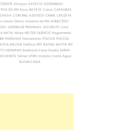
CIDENTE
Alcaçuz
ASSALTO
ASSEMBLEIA
ATIVA DO RN
Assu
BATATA
Caicó
CARAÚBAS
CHUVA
CORONEL AZEVEDO
CRIME
CRUZETA
is novos
Dilma
Governo do RN
HOMICÍDIO
NDIO
JARDIM DE PIRANHAS
JUCURUTU
LULA
ró
NATAL
Nilda
NÉLTER QUEIROZ
Pagamento
ÍBA
PARELHAS
Parnamirim
POLÍCIA
POLÍCIA
LÍCIA MILITAR
Política
PRF
RAFAEL MOTTA
RN
RTO GERMANO
Robinson Faria
Roubo
SERRA
DO NORTE
Temer
UFRN
Vivaldo Costa
Água
ÁLVARO DIAS