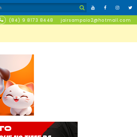
(84) 9 8173 8448
jairsampaio2@hotmail.com