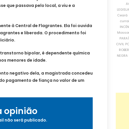
A
e que passava pelo local, a viu e a
LEGISL
Ceará
curra
nte à Central de Flagrantes. Ela foi ouvida
INCÊ
lagrantes e liberada. O procedimento foi
Mosso
PARA
ciário.
CIVIL
PO
ROBE
m transtorno bipolar, é dependente química
NEGRA 
lhos menores de idade.
to negativo dela, a magistrada concedeu
do pagamento de fiança no valor de um
a opinião
il não será publicado.