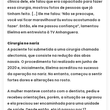
clínica dele, ele falou que era capacitado para fazer
essa cirurgia, mostrou fotos de pessoas que já
tinham feito. […] Ele me falou: ‘Não se preocupe,
você vai ficar maravilhosa! Eu estou acostumado a
fazer’. Então, ele me passou confiança”, lamentou
Elielma em entrevista à TV Anhanguera.
Cirurgia no nariz
A paciente foi submetida a uma cirurgia chamada
alectomia, que consiste na redução das abas
nasais. O procedimento foi realizado em junho de
2020 e, inicialmente, Elielma acreditou no sucesso
da operação no nariz. No entanto, começou a sentir
fortes dores e alterações no rosto.
A mulher manteve contato com o dentista, pediu e
recebeu orientações, porém, a situação se agravou
e ela precisou ser encaminhada para uma unidade
de saúde. Desde então, ela já passou por 17