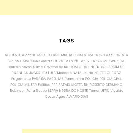
TAGS
ACIDENTE
Alcaçuz
ASSALTO
ASSEMBLEIA LEGISLATIVA DO RN
Assu
BATATA
Caicó
CARAÚBAS
Ceará
CHUVA
CORONEL AZEVEDO
CRIME
CRUZETA
currais novos
Dilma
Governo do RN
HOMICÍDIO
INCÊNDIO
JARDIM DE
PIRANHAS
JUCURUTU
LULA
Mossoró
NATAL
Nilda
NÉLTER QUEIROZ
Pagamento
PARAÍBA
PARELHAS
Parnamirim
POLÍCIA
POLÍCIA CIVIL
POLÍCIA MILITAR
Política
PRF
RAFAEL MOTTA
RN
ROBERTO GERMANO
Robinson Faria
Roubo
SERRA NEGRA DO NORTE
Temer
UFRN
Vivaldo
Costa
Água
ÁLVARO DIAS