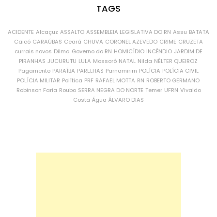
TAGS
ACIDENTE
Alcaçuz
ASSALTO
ASSEMBLEIA LEGISLATIVA DO RN
Assu
BATATA
Caicó
CARAÚBAS
Ceará
CHUVA
CORONEL AZEVEDO
CRIME
CRUZETA
currais novos
Dilma
Governo do RN
HOMICÍDIO
INCÊNDIO
JARDIM DE
PIRANHAS
JUCURUTU
LULA
Mossoró
NATAL
Nilda
NÉLTER QUEIROZ
Pagamento
PARAÍBA
PARELHAS
Parnamirim
POLÍCIA
POLÍCIA CIVIL
POLÍCIA MILITAR
Política
PRF
RAFAEL MOTTA
RN
ROBERTO GERMANO
Robinson Faria
Roubo
SERRA NEGRA DO NORTE
Temer
UFRN
Vivaldo
Costa
Água
ÁLVARO DIAS