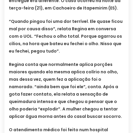
entregue era diferente. O caso ocorreu na noite da
terça-feira (21), em Cachoeiro de Itapemirim (ES).
“Quando pingou foi uma dor terrível. Ele quase ficou
mal por causa disso”, relata Regina em conversa
com o UOL. “Fechou o olho total. Porque agarrou os
cílios, na hora que bateu eu fechei o olho. Nisso que
eu fechei, pegou tudo”.
Regina conta que normalmente aplica porções
maiores quando ela mesma aplica colírio no olho,
mas dessa vez, quem fez a aplicação foi o
namorado. “ainda bem que foi ele”, conta. Após a
gota fazer contato, ela relata a sensação de
queimadura intensa e que chegou a pensar que o
olho poderia “explodir”. A mulher chegou a tentar
aplicar água morna antes do casal buscar socorro.
O atendimento médico foi feito num hospital