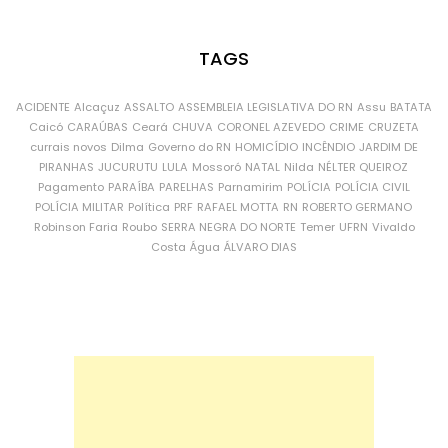
TAGS
ACIDENTE
Alcaçuz
ASSALTO
ASSEMBLEIA LEGISLATIVA DO RN
Assu
BATATA
Caicó
CARAÚBAS
Ceará
CHUVA
CORONEL AZEVEDO
CRIME
CRUZETA
currais novos
Dilma
Governo do RN
HOMICÍDIO
INCÊNDIO
JARDIM DE
PIRANHAS
JUCURUTU
LULA
Mossoró
NATAL
Nilda
NÉLTER QUEIROZ
Pagamento
PARAÍBA
PARELHAS
Parnamirim
POLÍCIA
POLÍCIA CIVIL
POLÍCIA MILITAR
Política
PRF
RAFAEL MOTTA
RN
ROBERTO GERMANO
Robinson Faria
Roubo
SERRA NEGRA DO NORTE
Temer
UFRN
Vivaldo
Costa
Água
ÁLVARO DIAS