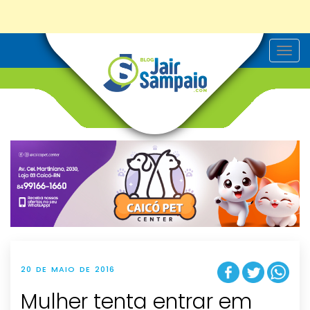
T
o
g
g
l
e
n
a
v
i
g
a
t
i
o
n
20 DE MAIO DE 2016
Mulher tenta entrar em